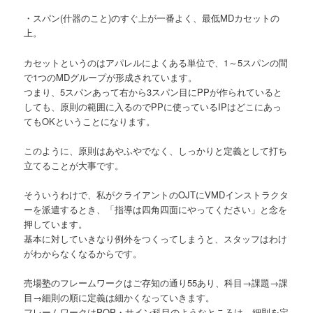
・スパン(什器のこと)のすぐ上が一番よく、最低MDカセットの
上。
カセットというのはアパレルによくある単位で、1～5スパンの間
で1つのMDグループが形成されています。
つまり、5スパンあって右から3スパン目にPPが作られていると
しても、原則の範囲に入るのでPPに使っているIPはどこにあっ
てもOKということになります。
このように、原則はあやふやでなく、しっかりと定義として打ち
立てることが大事です。
そういうわけで、私がクライアントのOJTにVMDインストラクタ
ーを派遣するとき、「指導は四角四面にやってください」と念を
押しています。
基本に対していきなり例外をつくってしまうと、スタッフはわけ
がわからなくなるからです。
売場塾のフレームワークはご存知の通り55あり、科目→課題→課
目→細則の順に定義は細かくなっていきます。
フレームワークはPOP・サイン科目のようなところは、細則を定