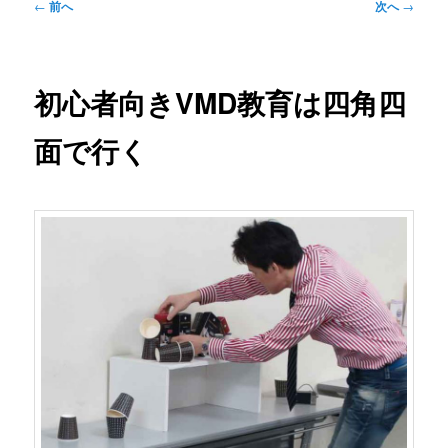
投
←
前へ
次へ
→
稿
ナ
ビ
ゲ
初心者向きVMD教育は四角四
ー
シ
面で行く
ョ
ン