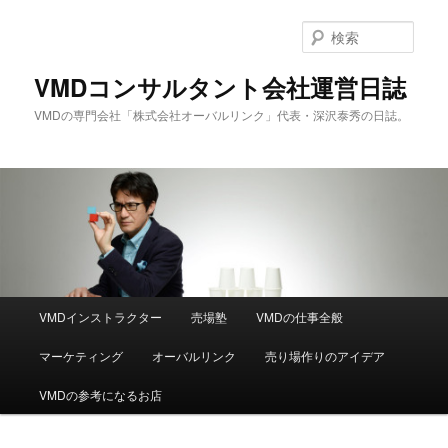
メ
イ
検
ン
索
コ
VMDコンサルタント会社運営日誌
ン
VMDの専門会社「株式会社オーバルリンク」代表・深沢泰秀の日誌。
テ
ン
ツ
へ
移
動
メ
VMDインストラクター
売場塾
VMDの仕事全般
イ
ン
マーケティング
オーバルリンク
売り場作りのアイデア
メ
ニ
VMDの参考になるお店
ュ
ー