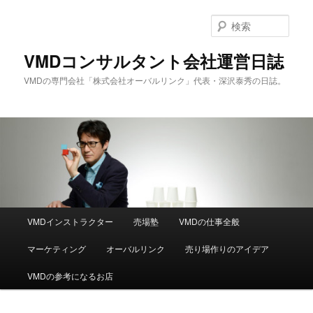
メ
イ
検
ン
索
コ
VMDコンサルタント会社運営日誌
ン
VMDの専門会社「株式会社オーバルリンク」代表・深沢泰秀の日誌。
テ
ン
ツ
へ
移
動
メ
VMDインストラクター
売場塾
VMDの仕事全般
イ
ン
マーケティング
オーバルリンク
売り場作りのアイデア
メ
ニ
VMDの参考になるお店
ュ
ー