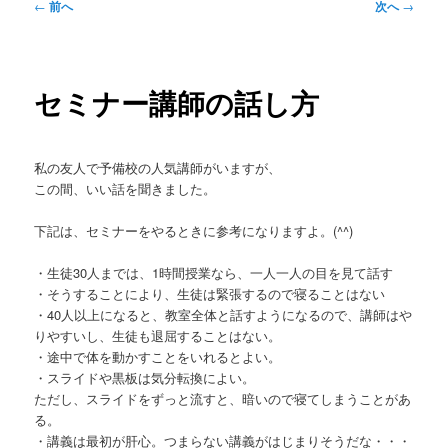
投
←
前へ
次へ
→
稿
ナ
ビ
ゲ
セミナー講師の話し方
ー
シ
ョ
私の友人で予備校の人気講師がいますが、
ン
この間、いい話を聞きました。
下記は、セミナーをやるときに参考になりますよ。(^^)
・生徒30人までは、1時間授業なら、一人一人の目を見て話す
・そうすることにより、生徒は緊張するので寝ることはない
・40人以上になると、教室全体と話すようになるので、講師はや
りやすいし、生徒も退屈することはない。
・途中で体を動かすことをいれるとよい。
・スライドや黒板は気分転換によい。
ただし、スライドをずっと流すと、暗いので寝てしまうことがあ
る。
・講義は最初が肝心。つまらない講義がはじまりそうだな・・・