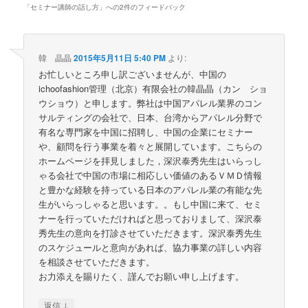
「
セミナー講師の話し方
」への2件のフィードバック
韓 晶晶
2015年5月11日 5:40 PM
より:
お忙しいところ申し訳ございませんが、中国の
ichoofashion管理（北京）有限会社の韓晶晶（カン ショ
ウショウ）と申します。弊社は中国アパレル業界のコン
サルティングの会社で、日本、台湾からアパレル分野で
有名な専門家を中国に招聘し、中国の企業にセミナー
や、顧問を行う事業を着々と展開しています。こちらの
ホームページを拝見しました，深沢泰秀先生はいらっし
ゃる会社で中国の市場に相応しい価値のあるＶＭＤ情報
と豊かな経験を持っている日本のアパレル業の有能な先
生がいらっしゃると思います。。もし中国に来て、セミ
ナーを行っていただければと思っておりまして、深沢泰
秀先生の意向を打診させていただきます。深沢泰秀先生
のスケジュールと意向があれば、協力事業の詳しい内容
を相談させていただきます。
お力添えを賜りたく、謹んでお願い申し上げます。
↓
返信