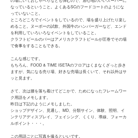
の場にいておしゃべりなども弾むので、居心地のいいスーパーに
なっているということ。よくあるSCのフードコートのようにな
っていないこと。
ところどころでイベントをしているので、場を盛り上げたり楽し
めること。ヌーボーの試飲、外国牛のハンバーガーなど、エンド
を利用していろいろなイベントをしていること。
クラフトビールのバーはアメリカクラフトビールが圧巻でその場
で食事をすることもできる。
こんな感じです。
もちろん、FOOD & TIME ISETAのフロアはくまなくざっと歩き
ますが、気になる売り場、好きな売場は長くいて、それ以外はサ
ッと見ます。
さて、次は腰を落ち着けてどこかで、ためになったフレームワー
ク用語をメモします。
昨日は下記のようにメモしました。
ショップデザイン、見通し、MD、分類サイン、体験、照明、イ
ンテリアディスプレイ、フェイシング、くくり、導線、フォーカ
ルポイント・・・。
この用語ごとに写真を撮るといいです。