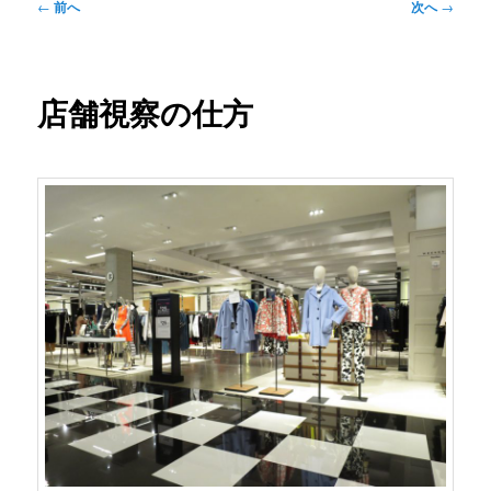
投
←
前へ
次へ
→
稿
ナ
ビ
ゲ
店舗視察の仕方
ー
シ
ョ
ン