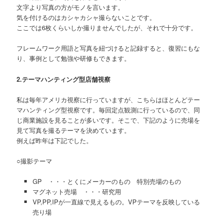
文字より写真の方がモノを言います。
気を付けるのはカシャカシャ撮らないことです。
ここでは6枚くらいしか撮りませんでしたが、それで十分です。
フレームワーク用語と写真を紐づけると記録すると、復習にもな
り、事例として勉強や研修もできます。
2.テーマハンティング型店舗視察
私は毎年アメリカ視察に行っていますが、こちらはほとんどテー
マハンティング型視察です。毎回定点観測に行っているので、同
じ商業施設を見ることが多いです。そこで、下記のように売場を
見て写真を撮るテーマを決めています。
例えば昨年は下記でした。
○撮影テーマ
GP ・・・とくにメーカーのもの 特別売場のもの
マグネット売場 ・・・研究用
VP,PP,IPが一直線で見えるもの。VPテーマを反映している
売り場