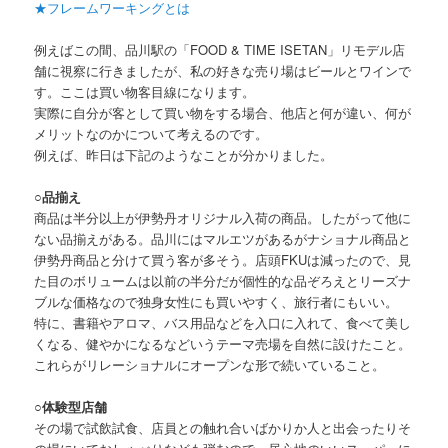
★フレームワーキングとは
例えばこの間、品川駅の「FOOD & TIME ISETAN」リモデル店
舗に視察に行きましたが、私の好きな売り場はビールとワインで
す。ここは買い物客目線になります。
実際に自分が客として買い物をする場合、他店と何が違い、何が
メリットなのかについて考えるのです。
例えば、昨日は下記のようなことが分かりました。
○品揃え
商品は半分以上が伊勢丹オリジナル入荷の商品。したがって他に
ない品揃えがある。品川にはマルエツがあるがナショナル商品と
伊勢丹商品と分けて買う客が多そう。店頭FKUは減ったので、見
た目のボリュームは以前の半分だが個性的な品ぞろえとリーズナ
ブルな価格なので独身女性にも買いやすく、旅行者にもいい。
特に、書籍やアロマ、バス用品などを入口に入れて、食べて美し
くなる、健やかになるなどいうテーマ売場を自然に設けたこと。
これらがリレーショナルにオープンな形で続いていること。
○体験型店舗
その場で試飲試食、店員との触れ合いばかりか人と出会ったりそ