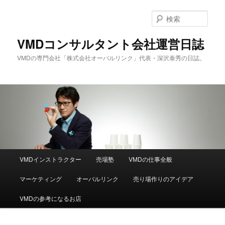
メ
イ
検
ン
索
コ
VMDコンサルタント会社運営日誌
ン
VMDの専門会社「株式会社オーバルリンク」代表・深沢泰秀の日誌。
テ
ン
ツ
へ
移
動
メ
VMDインストラクター
売場塾
VMDの仕事全般
イ
ン
マーケティング
オーバルリンク
売り場作りのアイデア
メ
ニ
VMDの参考になるお店
ュ
ー