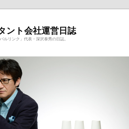
ルタント会社運営日誌
ーバルリンク」代表・深沢泰秀の日誌。