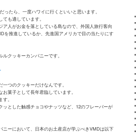
当だったら、一度ハワイに行くといいと思います。
しても適しています。
ジア人がお金を落としている島なので、外国人旅行客向
MDを推進しているか、先進国アメリカで目の当たりにす
ルルクッキーカンパニーです。
ー
だ一つのクッキーだけなんです。
なお菓子として長年君臨しています。
ます。
クッとした触感チョコやナッツなど、12のフレーバーが
パニーにおいて、日本のお土産店が学ぶべきVMDは以下