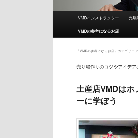
メ
VMDインストラクター
売場
イ
ン
VMDの参考になるお店
メ
ニ
ュ
「
VMDの参考になるお店
」カテゴリー
ー
売り場作りのコツやアイデア
土産店VMDは
ーに学ぼう