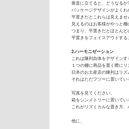
垂直に立てると、どうなるか
パッケージデザインがよくわ
平置きだとこれらは見えませ
見えるのはお客様がやっと棚
つまり、平置きだとほとんど
平置きをフェイスアウトする
2.ハーモニゼーション
これは陳列自体をデザインす
１つの棚に商品を置く際にリ
日本のお土産店の陳列はリズ
それはただフツーに置いてい
写真を見てください。
箱をシンメトリーに置いてい
これがリズミカルな置き方、
他に、