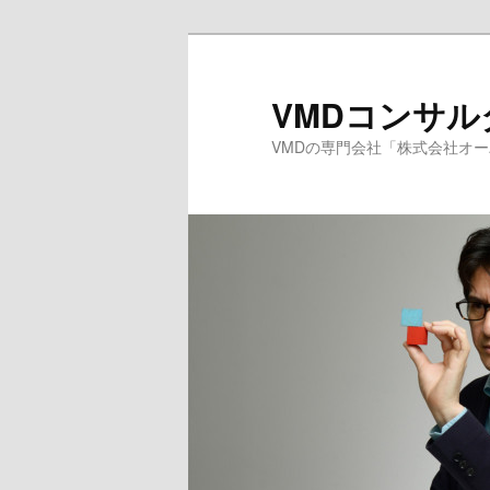
メ
サ
イ
ブ
ン
コ
VMDコンサ
コ
ン
VMDの専門会社「株式会社オ
ン
テ
テ
ン
ン
ツ
ツ
へ
へ
移
移
動
動