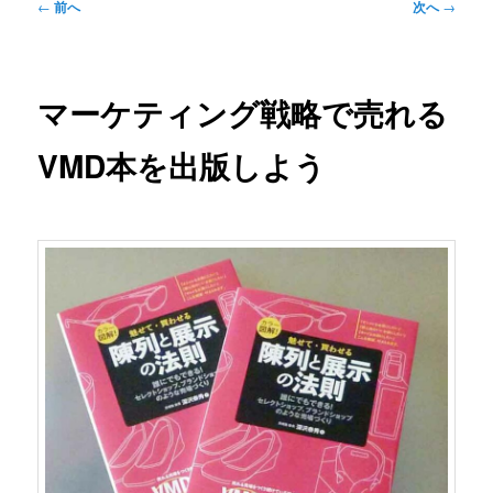
投
←
前へ
次へ
→
稿
ナ
ビ
ゲ
マーケティング戦略で売れる
ー
シ
VMD本を出版しよう
ョ
ン