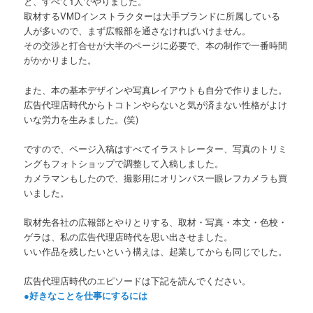
と、すべて1人でやりました。
取材するVMDインストラクターは大手ブランドに所属している
人が多いので、まず広報部を通さなければいけません。
その交渉と打合せが大半のページに必要で、本の制作で一番時間
がかかりました。
また、本の基本デザインや写真レイアウトも自分で作りました。
広告代理店時代からトコトンやらないと気が済まない性格がよけ
いな労力を生みました。(笑)
ですので、ページ入稿はすべてイラストレーター、写真のトリミ
ングもフォトショップで調整して入稿しました。
カメラマンもしたので、撮影用にオリンパス一眼レフカメラも買
いました。
取材先各社の広報部とやりとりする、取材・写真・本文・色校・
ゲラは、私の広告代理店時代を思い出させました。
いい作品を残したいという構えは、起業してからも同じでした。
広告代理店時代のエピソードは下記を読んでください。
●好きなことを仕事にするには