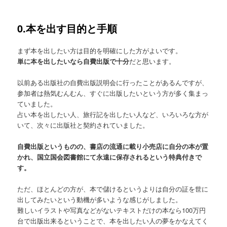
0.本を出す目的と手順
まず本を出したい方は目的を明確にした方がよいです。
単に本を出したいなら自費出版で十分
だと思います。
以前ある出版社の自費出版説明会に行ったことがあるんですが、
参加者は熱気むんむん、すぐに出版したいという方が多く集まっ
ていました。
占い本を出したい人、旅行記を出したい人など、いろいろな方が
いて、次々に出版社と契約されていました。
自費出版というものの、書店の流通に載り小売店に自分の本が置
かれ、国立国会図書館にて永遠に保存されるという特典付きで
す。
ただ、ほとんどの方が、本で儲けるというよりは自分の証を世に
出してみたいという動機が多いような感じがしました。
難しいイラストや写真などがないテキストだけの本なら100万円
台で出版出来るということで、本を出したい人の夢をかなえてく