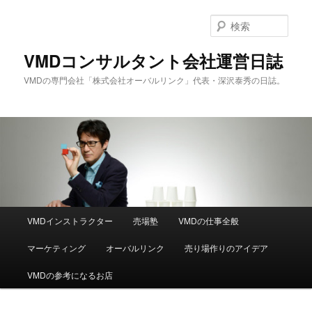
メ
イ
検
ン
索
コ
VMDコンサルタント会社運営日誌
ン
VMDの専門会社「株式会社オーバルリンク」代表・深沢泰秀の日誌。
テ
ン
ツ
へ
移
動
メ
VMDインストラクター
売場塾
VMDの仕事全般
イ
ン
マーケティング
オーバルリンク
売り場作りのアイデア
メ
ニ
VMDの参考になるお店
ュ
ー