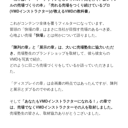
ルの売場づくりの本」「売れる売場をつくり続けているプロ
(VMDインストラクター)が教えるVMDの教科書」
これがコンテンツ全体を覆うフィルターになっています。
冒頭の「快場の章」はまさに当社が目指す売場のあるべき姿。
心地よい売場
「快場」
とは何かについて語りました。
「陳列の章」と「展示の章」は、大いに売場塾生に協力いただ
き、
売場塾生のブランドショップを取材して、彼ら彼女らの
VMDを写真で紹介。
どのように日ごろ売場づくりをしているか語っていただきまし
た。
「ディスプレイの章」は企画書の時点ではあったんですが、陳列
と展示とダブるのでやめました。
そして
「あなたもVMDインストラクターになれる！」の章で
は、売場でなくVMDインストラクターその人を取材しました。
売場塾生の皆さん、取材協力ありがとうございました。