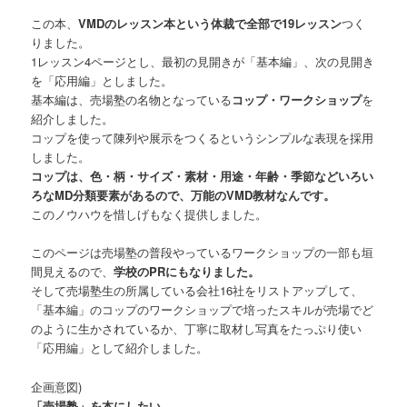
この本、
VMDのレッスン本という体裁で全部で19レッスン
つく
りました。
1レッスン4ページとし、最初の見開きが「基本編」、次の見開き
を「応用編」としました。
基本編は、売場塾の名物となっている
コップ・ワークショップ
を
紹介しました。
コップを使って陳列や展示をつくるというシンプルな表現を採用
しました。
コップは、色・柄・サイズ・素材・用途・年齢・季節などいろい
ろなMD分類要素があるので、万能のVMD教材なんです。
このノウハウを惜しげもなく提供しました。
このページは売場塾の普段やっているワークショップの一部も垣
間見えるので、
学校のPRにもなりました。
そして売場塾生の所属している会社16社をリストアップして、
「基本編」のコップのワークショップで培ったスキルが売場でど
のように生かされているか、丁寧に取材し写真をたっぷり使い
「応用編」として紹介しました。
企画意図)
「売場塾」を本にしたい