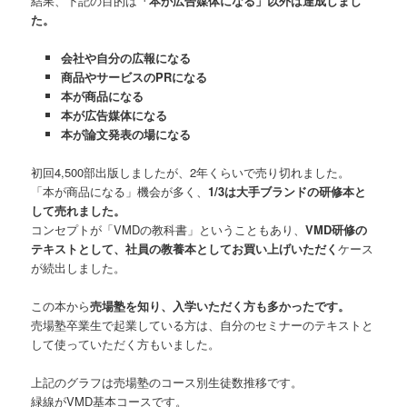
結果、下記の目的は
「本が広告媒体になる」以外は達成しまし
た。
会社や自分の広報になる
商品やサービスのPRになる
本が商品になる
本が広告媒体になる
本が論文発表の場になる
初回4,500部出版しましたが、2年くらいで売り切れました。
「本が商品になる」機会が多く、
1/3は大手ブランドの研修本と
して売れました。
コンセプトが「VMDの教科書」ということもあり、
VMD研修の
テキストとして、社員の教養本としてお買い上げいただく
ケース
が続出しました。
この本から
売場塾を知り、入学いただく方も多かったです。
売場塾卒業生で起業している方は、自分のセミナーのテキストと
して使っていただく方もいました。
上記のグラフは売場塾のコース別生徒数推移です。
緑線がVMD基本コースです。