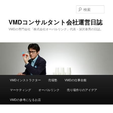
メ
サ
イ
ブ
検
ン
コ
索
コ
ン
VMDコンサルタント会社運営日誌
ン
テ
VMDの専門会社「株式会社オーバルリンク」代表・深沢泰秀の日誌。
テ
ン
ン
ツ
ツ
へ
へ
移
移
動
動
メ
VMDインストラクター
売場塾
VMDの仕事全般
イ
ン
マーケティング
オーバルリンク
売り場作りのアイデア
メ
ニ
VMDの参考になるお店
ュ
ー