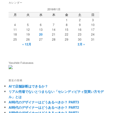
カレンダー
2016年1月
月
火
水
木
金
土
日
1
2
3
4
5
6
7
8
9
10
11
12
13
14
15
16
17
18
19
20
21
22
23
24
25
26
27
28
29
30
31
« 12月
2月 »
Yasuhide Fukasawa
最近の投稿
AIで店舗診断はできるか？
リアル売場でないとつまらない「セレンディピティ型買い方モデ
ル」とは
AI時代のデザイナーはどうあるべきか？ PART3
AI時代のデザイナーはどうあるべきか？ PART2
AI時代のデザイナーはどうあるべきか？ PART1