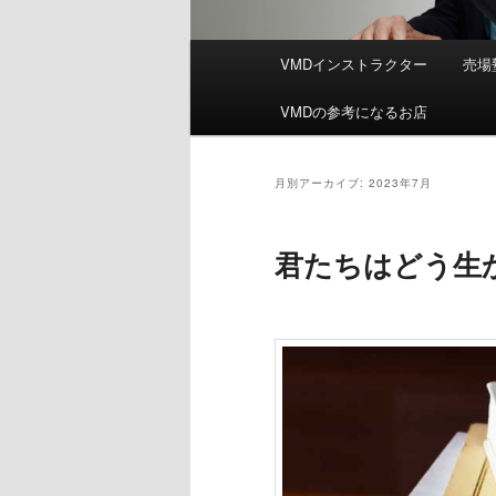
メ
VMDインストラクター
売場
イ
ン
VMDの参考になるお店
メ
ニ
ュ
月別アーカイブ:
2023年7月
ー
君たちはどう生