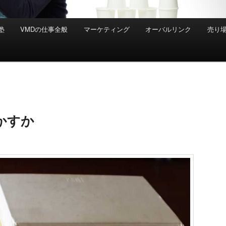
塾
VMDの仕事全般
マーケティング
オーバルリンク
売り
かすか