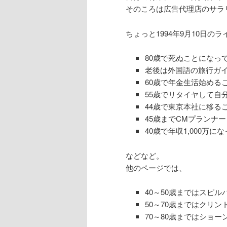
そのころは広告代理店のサラ
ちょっと1994年9月10日
80歳で死ぬことになっ
老後は外国語の旅行ガ
60歳で年金生活始める
55歳でリタイヤして自
44歳で東京本社に移る
45歳までCMプランナ
40歳で年収1,000万に
などなど。
他のページでは、
40～50歳まではスピル
50～70歳まではクリ
70～80歳まではショー