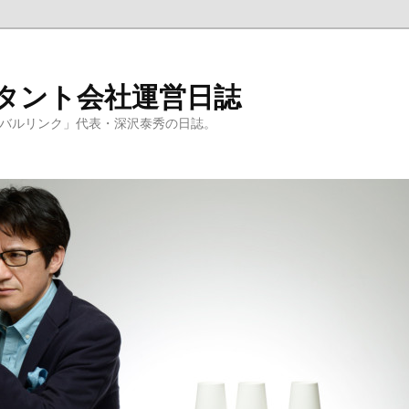
ルタント会社運営日誌
ーバルリンク」代表・深沢泰秀の日誌。