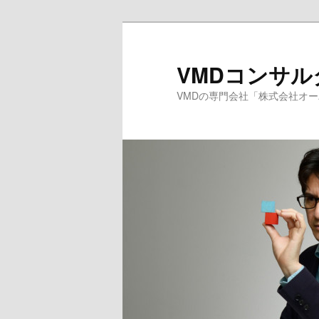
メ
サ
イ
ブ
ン
コ
VMDコンサ
コ
ン
VMDの専門会社「株式会社オ
ン
テ
テ
ン
ン
ツ
ツ
へ
へ
移
移
動
動