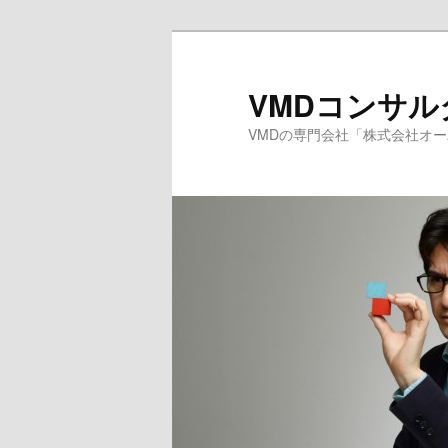
メ
サ
イ
ブ
ン
コ
VMDコンサ
コ
ン
VMDの専門会社「株式会社オ
ン
テ
テ
ン
ン
ツ
ツ
へ
へ
移
移
動
動