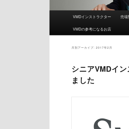
メ
VMDインストラクター
売場
イ
ン
VMDの参考になるお店
メ
ニ
ュ
月別アーカイブ:
2017年2月
ー
シニアVMDイ
ました