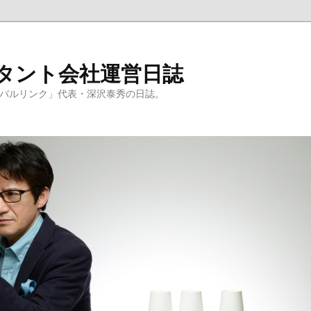
ルタント会社運営日誌
ーバルリンク」代表・深沢泰秀の日誌。