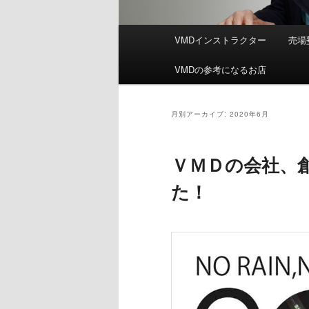
メ
VMDインストラクター
売場
イ
ン
VMDの参考になるお店
メ
ニ
ュ
月別アーカイブ:
2020年6月
ー
ＶＭＤの会社、
た！