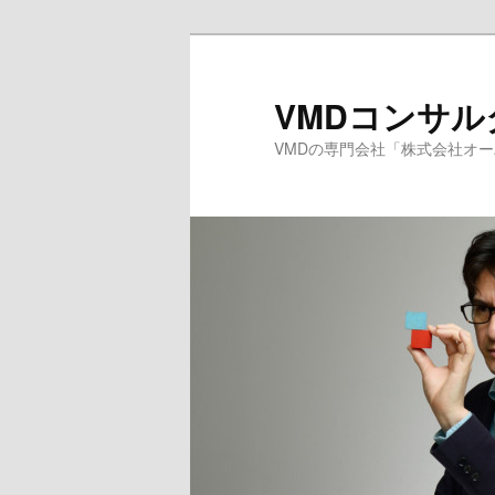
メ
サ
イ
ブ
ン
コ
VMDコンサ
コ
ン
VMDの専門会社「株式会社オ
ン
テ
テ
ン
ン
ツ
ツ
へ
へ
移
移
動
動