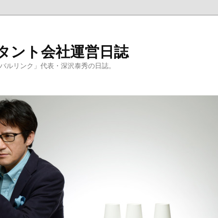
ルタント会社運営日誌
ーバルリンク」代表・深沢泰秀の日誌。