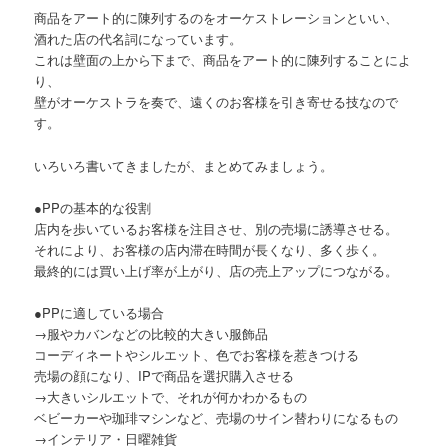
商品をアート的に陳列するのをオーケストレーションといい、
酒れた店の代名詞になっています。
これは壁面の上から下まで、商品をアート的に陳列することによ
り、
壁がオーケストラを奏で、遠くのお客様を引き寄せる技なので
す。
いろいろ書いてきましたが、まとめてみましょう。
●PPの基本的な役割
店内を歩いているお客様を注目させ、別の売場に誘導させる。
それにより、お客様の店内滞在時間が長くなり、多く歩く。
最終的には買い上げ率が上がり、店の売上アップにつながる。
●PPに適している場合
→服やカバンなどの比較的大きい服飾品
コーディネートやシルエット、色でお客様を惹きつける
売場の顔になり、IPで商品を選択購入させる
→大きいシルエットで、それが何かわかるもの
ベビーカーや珈琲マシンなど、売場のサイン替わりになるもの
→インテリア・日曜雑貨