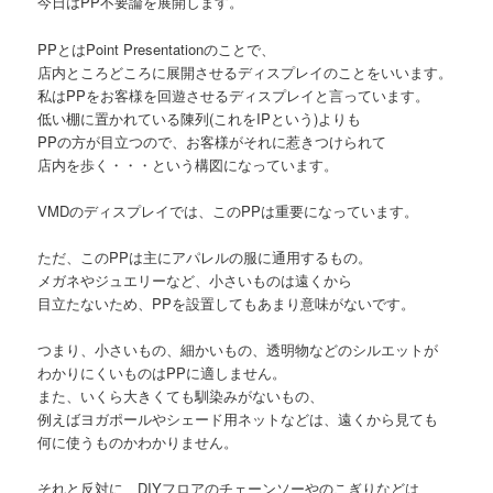
今日はPP不要論を展開します。
PPとはPoint Presentationのことで、
店内ところどころに展開させるディスプレイのことをいいます。
私はPPをお客様を回遊させるディスプレイと言っています。
低い棚に置かれている陳列(これをIPという)よりも
PPの方が目立つので、お客様がそれに惹きつけられて
店内を歩く・・・という構図になっています。
VMDのディスプレイでは、このPPは重要になっています。
ただ、このPPは主にアパレルの服に通用するもの。
メガネやジュエリーなど、小さいものは遠くから
目立たないため、PPを設置してもあまり意味がないです。
つまり、小さいもの、細かいもの、透明物などのシルエットが
わかりにくいものはPPに適しません。
また、いくら大きくても馴染みがないもの、
例えばヨガポールやシェード用ネットなどは、遠くから見ても
何に使うものかわかりません。
それと反対に、DIYフロアのチェーンソーやのこぎりなどは