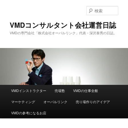
メ
サ
イ
ブ
検
ン
コ
索
コ
ン
VMDコンサルタント会社運営日誌
ン
テ
VMDの専門会社「株式会社オーバルリンク」代表・深沢泰秀の日誌。
テ
ン
ン
ツ
ツ
へ
へ
移
移
動
動
メ
VMDインストラクター
売場塾
VMDの仕事全般
イ
ン
マーケティング
オーバルリンク
売り場作りのアイデア
メ
ニ
VMDの参考になるお店
ュ
ー