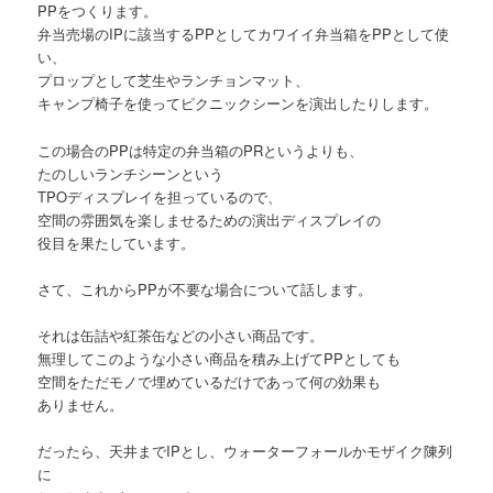
PPをつくります。
弁当売場のIPに該当するPPとしてカワイイ弁当箱をPPとして使
い、
プロップとして芝生やランチョンマット、
キャンプ椅子を使ってピクニックシーンを演出したりします。
この場合のPPは特定の弁当箱のPRというよりも、
たのしいランチシーンという
TPOディスプレイを担っているので、
空間の雰囲気を楽しませるための演出ディスプレイの
役目を果たしています。
さて、これからPPが不要な場合について話します。
それは缶詰や紅茶缶などの小さい商品です。
無理してこのような小さい商品を積み上げてPPとしても
空間をただモノで埋めているだけであって何の効果も
ありません。
だったら、天井までIPとし、ウォーターフォールかモザイク陳列
に