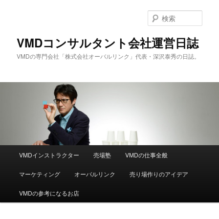
メ
サ
イ
ブ
検
ン
コ
索
コ
ン
VMDコンサルタント会社運営日誌
ン
テ
VMDの専門会社「株式会社オーバルリンク」代表・深沢泰秀の日誌。
テ
ン
ン
ツ
ツ
へ
へ
移
移
動
動
メ
VMDインストラクター
売場塾
VMDの仕事全般
イ
ン
マーケティング
オーバルリンク
売り場作りのアイデア
メ
ニ
VMDの参考になるお店
ュ
ー