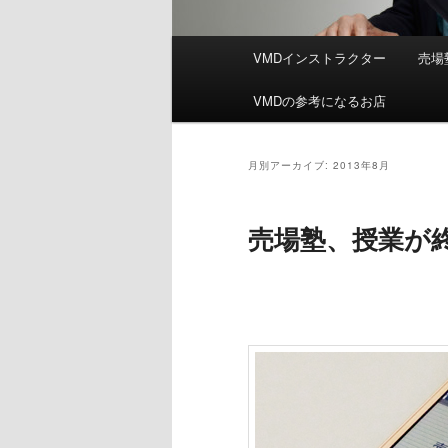
メ
VMDインストラクター
売場
イ
ン
VMDの参考になるお店
メ
ニ
ュ
月別アーカイブ:
2013年8月
ー
売場塾、授業が