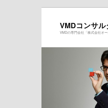
メ
サ
イ
ブ
ン
コ
VMDコンサ
コ
ン
VMDの専門会社「株式会社オ
ン
テ
テ
ン
ン
ツ
ツ
へ
へ
移
移
動
動