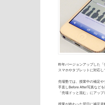
昨年バージョンアップした「
スマホやタブレットに対応し
売場塾では、授業中の補足や
手直しBefore After写真
「売場ドッと混む」にアップ
授業が終わった翌日に補足資