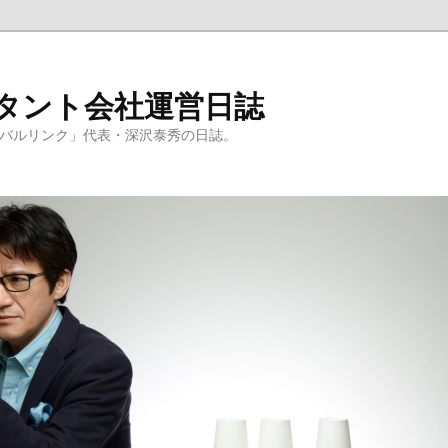
ルタント会社運営日誌
ーバルリンク」代表・深沢泰秀の日誌。