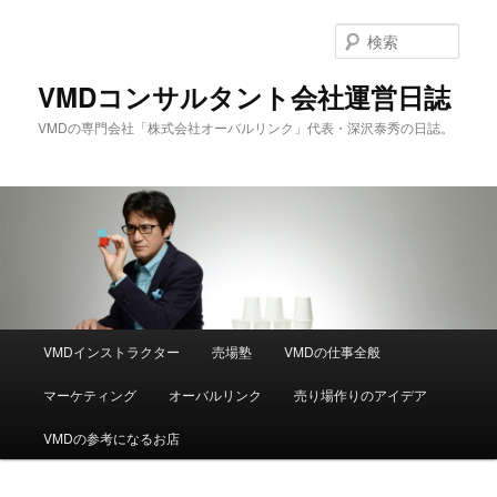
メ
サ
イ
ブ
検
ン
コ
索
コ
ン
VMDコンサルタント会社運営日誌
ン
テ
VMDの専門会社「株式会社オーバルリンク」代表・深沢泰秀の日誌。
テ
ン
ン
ツ
ツ
へ
へ
移
移
動
動
メ
VMDインストラクター
売場塾
VMDの仕事全般
イ
ン
マーケティング
オーバルリンク
売り場作りのアイデア
メ
ニ
VMDの参考になるお店
ュ
ー