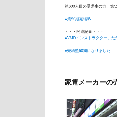
第600人目の受講生の方、第
●第52期売場塾
・・・関連記事・・・
●VMDインストラクター、ただ
●売場塾50期になりました
家電メーカーの