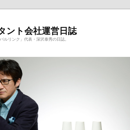
ルタント会社運営日誌
ーバルリンク」代表・深沢泰秀の日誌。