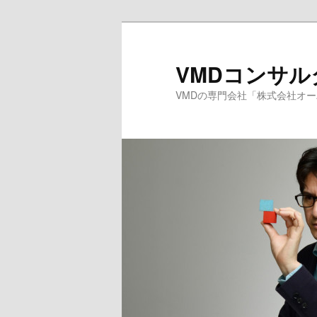
メ
サ
イ
ブ
ン
コ
VMDコンサ
コ
ン
VMDの専門会社「株式会社オ
ン
テ
テ
ン
ン
ツ
ツ
へ
へ
移
移
動
動