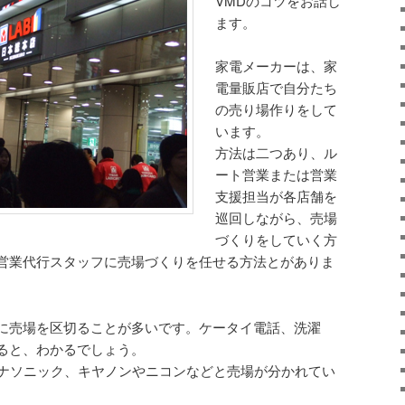
VMDのコツをお話し
ます。
家電メーカーは、家
電量販店で自分たち
の売り場作りをして
います。
方法は二つあり、ル
ート営業または営業
支援担当が各店舗を
巡回しながら、売場
づくりをしていく方
営業代行スタッフに売場づくりを任せる方法とがありま
に売場を区切ることが多いです。ケータイ電話、洗濯
ると、わかるでしょう。
パナソニック、キヤノンやニコンなどと売場が分かれてい