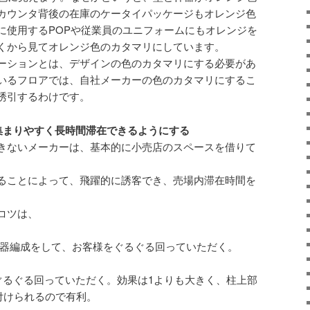
カウンタ背後の在庫のケータイパッケージもオレンジ色
に使用するPOPや従業員のユニフォームにもオレンジを
くから見てオレンジ色のカタマリにしています。
ーションとは、デザインの色のカタマリにする必要があ
いるフロアでは、自社メーカーの色のカタマリにするこ
誘引するわけです。
集まりやすく長時間滞在できるようにする
きないメーカーは、基本的に小売店のスペースを借りて
ることによって、飛躍的に誘客でき、売場内滞在時間を
コツは、
型に什器編成をして、お客様をぐるぐる回っていただく。
をぐるぐる回っていただく。効果は1よりも大きく、柱上部
付けられるので有利。