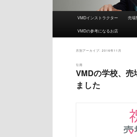
メ
VMDインストラクター
売場
イ
ン
VMDの参考になるお店
メ
ニ
ュ
月別アーカイブ:
2016年11月
ー
引用
VMDの学校、売
ました