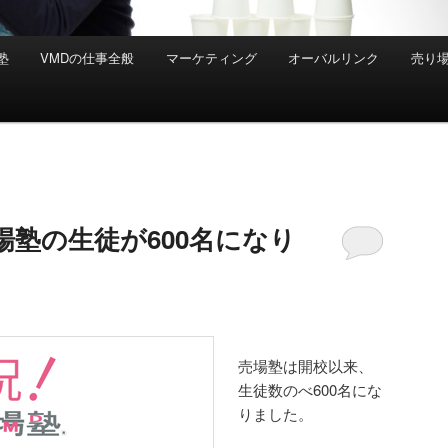
塾
VMDの仕事全般
マーケティング
オーバルリンク
売り
場塾の生徒が600名になり
売場塾は開校以来、
生徒数のべ600名にな
りました。