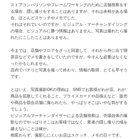
ストアコンパリゾンやフレームワーキングのために店舗視察をす
る場合、隠し撮りをすることはありますが、それは余裕がある場
合。ほとんどスケッチやメモでした。
それはそれでいいのですが、ビジュアル・マーチャンダイジング
の場合、ビジュアルに勝つ情報はありません。写真は撮れたら撮
れたにこしたことはありません。
今までは、店舗やフロアをざっと回遊して、それから外に出て喫
茶店などでメモ書きをしていたのですが、今そんな必要はなくな
ったかもしれません。
店内でパチリと写真を撮って終わり。情報の取得、とても早そう
です。
とはいえ、写真撮影OKの理由は、SNSでお客様がわが店、わが
商品を拡散してくれること。プライスカードや品揃えなど、販売
や商品を競合店舗に撮られたら、やっぱりそこはいやな気がする
でしょう。
ビジュアルマーチャンダイザーによる店舗視察は、売場自体の撮
影なのでやっぱりそこはお客様ではなく、業者の隠し撮りの域を
越えないことは確か。
相変わらず、撮影しにくいお店はスケッチ、メモの日々です。