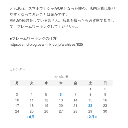
ともあれ、スマホでカシャがOKとなった昨今、店内写真は撮り
やすくなってきたことは確かです。
VMDの勉強をしている皆さん、写真を撮ったら必ず家で見直し
て、フレームワーキングしてくださいね。
●フレームワーキングの仕方
https://vmd-blog.oval-link.co.jp/archives/825
カレンダー
2018年9月
月
火
水
木
金
土
日
1
2
3
4
5
6
7
8
9
10
11
12
13
14
15
16
17
18
19
20
21
22
23
24
25
26
27
28
29
30
« 6月
12月 »