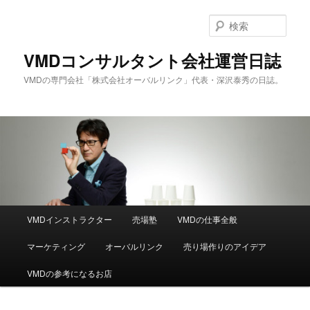
メ
サ
イ
ブ
検
ン
コ
索
コ
ン
VMDコンサルタント会社運営日誌
ン
テ
VMDの専門会社「株式会社オーバルリンク」代表・深沢泰秀の日誌。
テ
ン
ン
ツ
ツ
へ
へ
移
移
動
動
メ
VMDインストラクター
売場塾
VMDの仕事全般
イ
ン
マーケティング
オーバルリンク
売り場作りのアイデア
メ
ニ
VMDの参考になるお店
ュ
ー