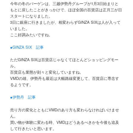
今年の冬のバーゲンは、三越伊勢丹グループが1月3日始まりと
もとに戻したことがきっかけで、ほぼ全国の百貨店は正月三が日
スタートになりました。
3日に銀座に行きましたが、相変わらずGINZA SIXは人が入って
いました。
ここ好調みたいですね。
●GINZA SIX 記事
ただGINZA SIXは百貨店じゃなくてほとんどショッピングモー
ル。
百貨店も業態が刻々と変化していますね。
VMDの雄、伊勢丹も最近は大幅路線変更して、百貨店に専念す
るようです。
●伊勢丹 記事
売り方の変化とともにVMDのあり方も変わらなければいけませ
ん。
買い物が体験に変わる時、VMDはどうあるべきかを今後も追及
して行きたいと思います。