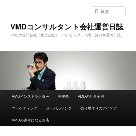
メ
サ
イ
ブ
検
ン
コ
索
コ
ン
VMDコンサルタント会社運営日誌
ン
テ
VMDの専門会社「株式会社オーバルリンク」代表・深沢泰秀の日誌。
テ
ン
ン
ツ
ツ
へ
へ
移
移
動
動
メ
VMDインストラクター
売場塾
VMDの仕事全般
イ
ン
マーケティング
オーバルリンク
売り場作りのアイデア
メ
ニ
VMDの参考になるお店
ュ
ー