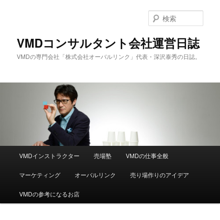
メ
サ
イ
ブ
検
ン
コ
索
コ
ン
VMDコンサルタント会社運営日誌
ン
テ
VMDの専門会社「株式会社オーバルリンク」代表・深沢泰秀の日誌。
テ
ン
ン
ツ
ツ
へ
へ
移
移
動
動
メ
VMDインストラクター
売場塾
VMDの仕事全般
イ
ン
マーケティング
オーバルリンク
売り場作りのアイデア
メ
ニ
VMDの参考になるお店
ュ
ー