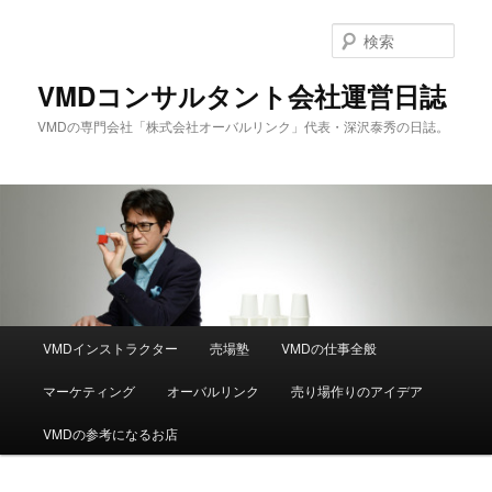
メ
サ
イ
ブ
検
ン
コ
索
コ
ン
VMDコンサルタント会社運営日誌
ン
テ
VMDの専門会社「株式会社オーバルリンク」代表・深沢泰秀の日誌。
テ
ン
ン
ツ
ツ
へ
へ
移
移
動
動
メ
VMDインストラクター
売場塾
VMDの仕事全般
イ
ン
マーケティング
オーバルリンク
売り場作りのアイデア
メ
ニ
VMDの参考になるお店
ュ
ー