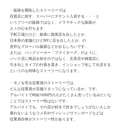
・販路を開拓したストーリーでは、
百貨店に卸す、スーパーにテナント入居する・・・と
いうフツーの販路ではなく、ドラマチックな販路が
人々の心を打ちます。
下町工場だけど、銀座に路面店を出したとか、
日本茶の老舗だけどNYに店を出したとか、の
意外なグローバル販路などがおもしろいです。
または、バッグメーカー「フライターグ」のように、
バック店に商品を卸すのではなく、文具店や雑貨店に
引き出しタイプの什器を置き、インショップ化して出店する
というのも特殊なストーリーになります。
・モノを売る従業員のストーリーでは、
どんな従業員が店舗スタッフになっているか、です。
アルバイトで時給1000円の人がたくさん売っているみたいな
ことではストーリー性はないです。
アルバイトでも、その店が好きで好きでしょうがない人しか
雇わないようなコメ兵やヴィレッジヴァンガードなどは
従業員自体がストーリー性があります。