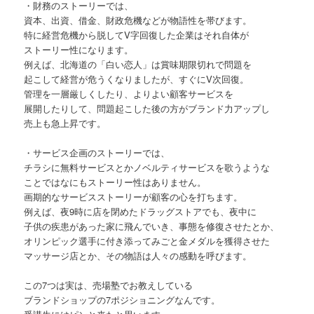
・財務のストーリーでは、
資本、出資、借金、財政危機などが物語性を帯びます。
特に経営危機から脱してV字回復した企業はそれ自体が
ストーリー性になります。
例えば、北海道の「白い恋人」は賞味期限切れで問題を
起こして経営が危うくなりましたが、すぐにV次回復。
管理を一層厳しくしたり、よりよい顧客サービスを
展開したりして、問題起こした後の方がブランド力アップし
売上も急上昇です。
・サービス企画のストーリーでは、
チラシに無料サービスとかノベルティサービスを歌うような
ことではなにもストーリー性はありません。
画期的なサービスストーリーが顧客の心を打ちます。
例えば、夜9時に店を閉めたドラッグストアでも、夜中に
子供の疾患があった家に飛んでいき、事態を修復させたとか、
オリンピック選手に付き添ってみごと金メダルを獲得させた
マッサージ店とか、その物語は人々の感動を呼びます。
この7つは実は、売場塾でお教えしている
ブランドショップの7ポジショニングなんです。