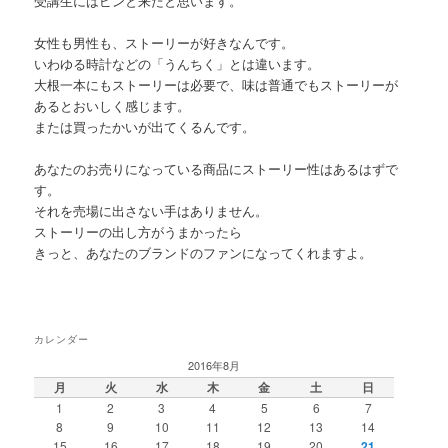
受講生にはピンと来たと思います。
女性も男性も、ストーリーが好きなんです。
いわゆる時計などの「うんちく」とは違います。
大根一本にもストーリーは必要で、味は普通でもストーリーが
あるとおいしく感じます。
または買ったかいが出てくるんです。
あなたのお売りになっている商品にストーリー性はあるはずで
す。
それを売場に出さない手はありません。
ストーリーの出し方がうまかったら
きっと、あなたのブランドのファンになってくれますよ。
カレンダー
2016年8月
月
火
水
木
金
土
日
1
2
3
4
5
6
7
8
9
10
11
12
13
14
15
16
17
18
19
20
21