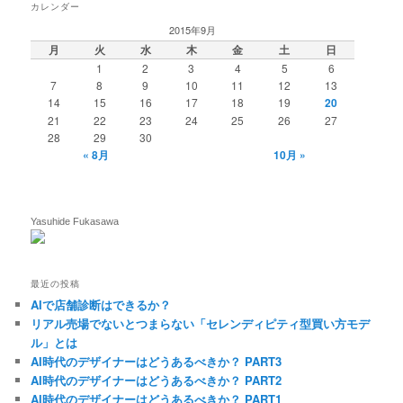
カレンダー
2015年9月
月
火
水
木
金
土
日
1
2
3
4
5
6
7
8
9
10
11
12
13
14
15
16
17
18
19
20
21
22
23
24
25
26
27
28
29
30
« 8月
10月 »
Yasuhide Fukasawa
最近の投稿
AIで店舗診断はできるか？
リアル売場でないとつまらない「セレンディピティ型買い方モデ
ル」とは
AI時代のデザイナーはどうあるべきか？ PART3
AI時代のデザイナーはどうあるべきか？ PART2
AI時代のデザイナーはどうあるべきか？ PART1