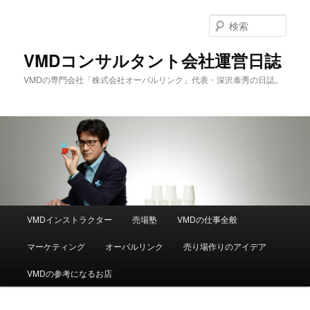
メ
サ
イ
ブ
検
ン
コ
索
コ
ン
VMDコンサルタント会社運営日誌
ン
テ
VMDの専門会社「株式会社オーバルリンク」代表・深沢泰秀の日誌。
テ
ン
ン
ツ
ツ
へ
へ
移
移
動
動
メ
VMDインストラクター
売場塾
VMDの仕事全般
イ
ン
マーケティング
オーバルリンク
売り場作りのアイデア
メ
ニ
VMDの参考になるお店
ュ
ー