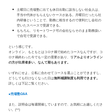
土曜日に売場塾に出ても休日出勤に該当しない社会人は、
手当や代休がもらえないケースがある。月曜日だったら社
内研修ということで、勤務に相当するので便利だし会社の
空いたスペースで受講できる。
もちろん、リモートワーク可の会社ならそのまま勤務扱い
で自宅で受講できる。
という感じです。
オンライン、もともとはコロナ禍で始めたコースなんですが、コ
ロナ禍終わった今でも一定の需要があり、
リアルよりオンライン
の方が出席者多い、なんて期もあります。
いずれにせよ、公私に合わせてコースを選ぶことができますし、
どうしても行けなくなった日は
無料補講制度も利用できます。
詳しくは下記ご覧ください。
●売場塾Q&A
また、説明会は毎週開催していますので、お気軽にお越しくださ
い。(^^)