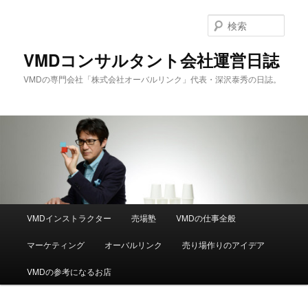
メ
サ
イ
ブ
検
ン
コ
索
コ
ン
VMDコンサルタント会社運営日誌
ン
テ
VMDの専門会社「株式会社オーバルリンク」代表・深沢泰秀の日誌。
テ
ン
ン
ツ
ツ
へ
へ
移
移
動
動
メ
VMDインストラクター
売場塾
VMDの仕事全般
イ
ン
マーケティング
オーバルリンク
売り場作りのアイデア
メ
ニ
VMDの参考になるお店
ュ
ー