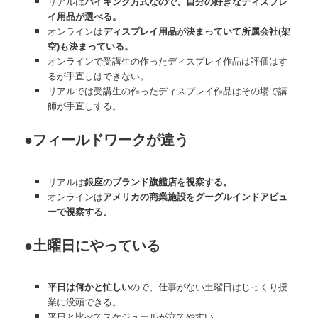
リアルは
バイキング方式なので、自分の好きなディスプレ
イ用品が選べる。
オンラインは
ディスプレイ用品が決まっていて所属会社(架
空)も決まっている。
オンラインで受講生の作ったディスプレイ作品は評価はす
るが手直しはできない。
リアルでは受講生の作ったディスプレイ作品はその場で講
師が手直しする。
●フィールドワークが違う
リアルは
銀座のブランド旗艦店を視察する。
オンラインは
アメリカの商業施設をグーグルインドアビュ
ーで視察する。
●土曜日にやっている
平日は何かと忙しい
ので、仕事がない土曜日はじっくり授
業に没頭できる。
平日と比べてスケジュールが立てやすい。