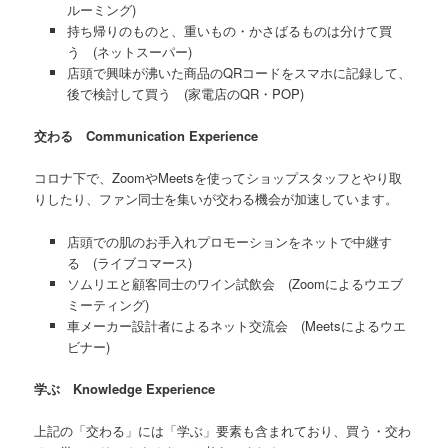
ルーミング)
持ち帰りのものと、重いもの・かさばるものは分けて買
う (ネットスーパー)
店頭で興味が沸いた商品のQRコードをスマホに記録して、
後で検討して買う (家電店のQR・POP)
交わる Communication Experience
コロナ下で、ZoomやMeetsを使ってショップスタッフとやり取
りしたり、ファン同士を集いが交わる機会が加速しています。
店頭での肌のお手入れプロモーションをネットで中継す
る (ライブコマース)
ソムリエと顧客同士のワイン試飲会 (Zoomによるウエブ
ミーティング)
車メーカー設計者によるネット交流会 (Meetsによるウエ
ビナー)
学ぶ Knowledge Experience
上記の「交わる」には「学ぶ」要素も含まれており、買う・交わ