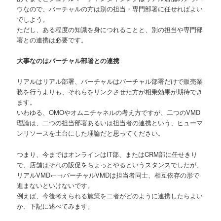
ウなので、バーチャルの方は別の担当・専門部署に任せればよい
でしよう。
ただし、ある程度の知識を身につれることと、別の担当や専門部
署との連携は必要です。
大事なのはバーチャル部署との連携
リアルはリアル部署、バーチャルはバーチャル部署だけで販売業
務を行うよりも、それらをリンクさせた方が相乗効果が期待でき
ます。
いわゆる、OMOやオムニチャネルの考え方ですが、二つのVMD
理論は、二つの担当部署あるいは担当者の連携という、ヒューマ
ンリソースを土台にした理論だと思ってください。
つまり、今まではオンラインはIT部、またはCRM部に任せきり
で、店舗はそれの販促をちょっとやるというスタンスでしたが、
リアルVMD←→バーチャルVMDは担当者同士、相互依存の形で
進まないといけないです。
例えば、今後考えられる施策を二者がどのように連携したらよい
か、下記に述べてみます。