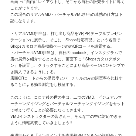
画面上に自由にレイアウトし、そこから自社の販売サイトに導く
ことができます。
この場合のリアルVMD・バーチャルVMD担当の連携の仕方は下
記になります。
・リアルVMD担当は、打ち出し商品をVP,PP,テーブルプレゼン
テーションに展示し、そこに「Shops対応商品」という名目で
Shopsカタログ商品掲載ページののQRコードを設置する。
・バーチャルVMD担当は、自社のfacebook、インスタグラムで
店の展示を紹介するとともに、画面下に「Shopsカタログボタ
ン」を設置し、クリックすることにより商品ページにジャンプで
き購入できるようにする。
店頭QRコードからの購買率とバーチャルのみの購買率を比較す
ることによる効果測定をし検証する。
このように、コロナ後の世の中は、二つのVMD、ビジュアルマ
ーチャンダイジングとバーチャルマーチャンダイジングをセット
で考えて行くことが必要になってきます。
VMDインストラクターの皆さん～、そんな世の中に対応できる
ように情報武装していきましょう!!
来週行われる「オンライン大阪売場塾VMDなるため説明会」で