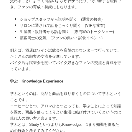
交わることによって商品のよさがわかったり、使い勝手も理解で
き、ファンの育成・持続にもなります。
ショップスタッフから説明を聞く (通常の接客)
サロンに通されて話をじっくり聞く (VIPな接客)
生産者・設計者から話を聞く (専門家のトークショー)
顧客同士の交流 (ファンの集い・試食イベント)
例えば、酒店はワイン試飲会を店舗のカウンターで行っていて、
たくさんの顧客の交流を促進しています。
バイク店は試乗会を開いてバイク好きなファンの交流と育成を行
っています。
学ぶ Knowledge Experience
学ぶというのは、商品と商品を取り巻くものについて学ぶという
ことです。
コーヒーひとつ、アロマひとつとっても、学ぶことによって知識
を深め、商品を使ってよりよい生活に結び付けていくというのは
現代人の買い方と言えます。
学ぶとは、StudyというよりもKnowledge、つまり知識を得るた
めの行為と考えてみてください。