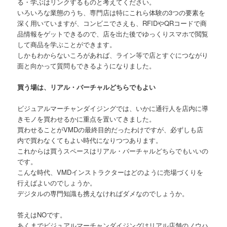
る・学ぶはリンクするものと考えてください。
いろいろな業態のうち、専門店は特にこれら体験の3つの要素を
深く用いていますが、コンビニでさえも、RFIDやQRコードで商
品情報をゲットできるので、店を出た後でゆっくりスマホで閲覧
して商品を学ぶことができます。
しかもわからないころがあれば、ライン等で店とすぐにつながり
面と向かって質問もできるようになりました。
買う場は、リアル・バーチャルどちらでもよい
ビジュアルマーチャンダイジングでは、いかに通行人を店内に導
きモノを買わせるかに重点を置いてきました。
買わせることがVMDの最終目的だったわけですが、必ずしも店
内で買わなくてもよい時代になりつつあります。
これからは買うスペースはリアル・バーチャルどちらでもいいの
です。
こんな時代、VMDインストラクターはどのように売場づくりを
行えばよいのでしょうか。
デジタルの専門知識も携えなければダメなのでしょうか。
答えはNOです。
あくまでビジュアルマーチャンダイジングはリアル店舗のノウハ