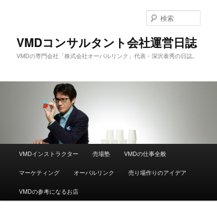
メ
サ
イ
ブ
検
ン
コ
索
コ
ン
VMDコンサルタント会社運営日誌
ン
テ
VMDの専門会社「株式会社オーバルリンク」代表・深沢泰秀の日誌。
テ
ン
ン
ツ
ツ
へ
へ
移
移
動
動
メ
VMDインストラクター
売場塾
VMDの仕事全般
イ
ン
マーケティング
オーバルリンク
売り場作りのアイデア
メ
ニ
VMDの参考になるお店
ュ
ー