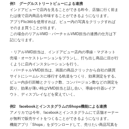
例1 グーグルストリートビューによる連携
インドアビューで店内を見ることができる昨今、店舗に行く前ま
たは後で店内商品を吟味することができるようになります。
アプリFlic360を使用すれば、ビュー内の写真をクリックすれば
そのまま買うことが出ます。
この場合のリアルVMD・バーチャルVMD担当の連携の仕方は下
記になります。
・リアルVMD担当は、インドアビュー店内の導線・マグネット
売場・オーケストレーションをプランし、打ち出し商品に目が行
くように店内インスタレーションを行う。
・バーチャルVMD担当は、画面の商品クリックから自社の購買
サイトにシームレスに移行する軌道をつくり、効果測定をする。
ビュー内歩行距離とクリック数、コンバージョン数などの測定を
図り、効果が薄い時はVMD担当と話し合い、導線や什器レイア
ウト、ディスプレイなどを変えていく。
例2 facebookとインスタグラムのShops機能による連携
アメリカでは今年、facebookとインスタグラムにて店舗オーナー
が無料で販売サイトをつくることができるようになります。
機能アプリ「Shops」をダウンロードして、売りたい商品写真を