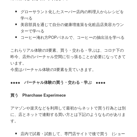
グローサラント化したスーパー店内の料理人からレシピを
学べる
美容部員を通じて自分の健康増進策を化粧品店美容カウン
ターで学べる
コーヒー淹れ方POPパネルで、コーヒーの抽出法を学べる
これらリアル体験の3要素、買う・交わる・学ぶは、コロナ下の
昨今、店外のバーチャル空間に引っ張ることが必要になってきて
います。
今度はバーチャル体験の3要素を見ていきます。
●●●● バーチャル体験の買う・交わる・学ぶ ●●●●
買う Pharchase Experimece
アマゾンや楽天などを利用して最初からネットで買う行為とは別
に、店とネットで連動する買い方とは下記のようなものがありま
す。
店内で試着・試飲して、専門店サイトで後で買う (ショー