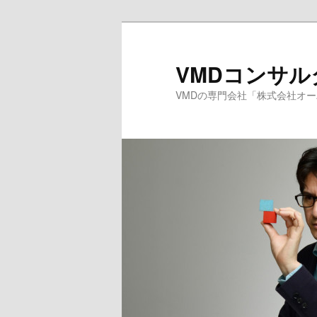
メ
サ
イ
ブ
ン
コ
VMDコンサ
コ
ン
VMDの専門会社「株式会社オ
ン
テ
テ
ン
ン
ツ
ツ
へ
へ
移
移
動
動