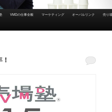
塾
VMDの仕事全般
マーケティング
オーバルリンク
売り
年！