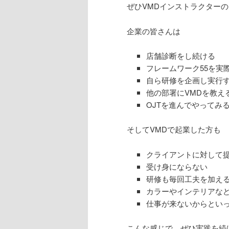
ぜひVMDインストラクター
企業の皆さんは
店舗診断をし続ける
フレームワーク55を実
自ら研修を企画し実行
他の部署にVMDを教え
OJTを進んでやってみ
そしてVMDで起業した方も
クライアントに対して
受け身にならない
研修も毎回工夫を加え
カラーやインテリアなど
仕事が来ないからとい
こんな感じで。ぜひ実践を続