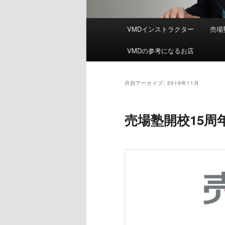
メ
VMDインストラクター
売場
イ
ン
VMDの参考になるお店
メ
ニ
ュ
月別アーカイブ:
2019年11月
ー
売場塾開校15周