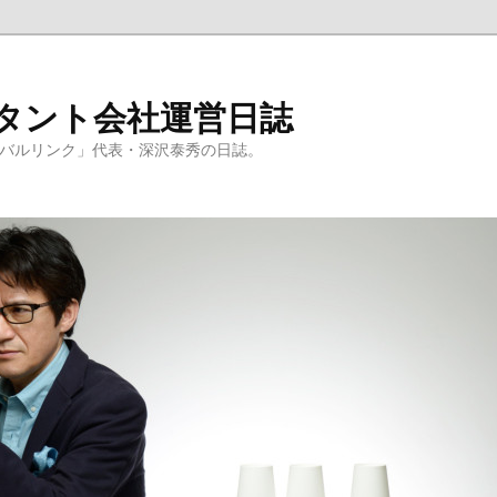
ルタント会社運営日誌
ーバルリンク」代表・深沢泰秀の日誌。