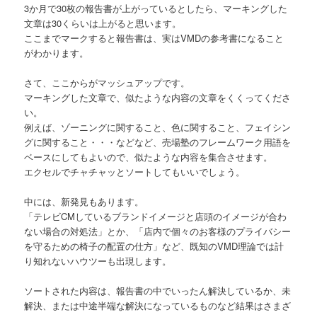
3か月で30枚の報告書が上がっているとしたら、マーキングした
文章は30くらいは上がると思います。
ここまでマークすると報告書は、実はVMDの参考書になること
がわかります。
さて、ここからがマッシュアップです。
マーキングした文章で、似たような内容の文章をくくってくださ
い。
例えば、ゾーニングに関すること、色に関すること、フェイシン
グに関すること・・・などなど、売場塾のフレームワーク用語を
ベースにしてもよいので、似たような内容を集合させます。
エクセルでチャチャッとソートしてもいいでしょう。
中には、新発見もあります。
「テレビCMしているブランドイメージと店頭のイメージが合わ
ない場合の対処法」とか、「店内で個々のお客様のプライバシー
を守るための椅子の配置の仕方」など、既知のVMD理論では計
り知れないハウツーも出現します。
ソートされた内容は、報告書の中でいったん解決しているか、未
解決、または中途半端な解決になっているものなど結果はさまざ