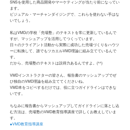
SNSを使用した商品開発やマーケティングが当たり前になってい
ます。
ビジュアル・マーチャンダイジングで、これらを使わない手はな
いでしょう。
私はVMDの学校「売場塾」のテキストを常に更新しているんで
すが、マッシュアップを活用してつくっています。
日々のクライアント活動から実際に成功した売場づくりをハウツ
ーに転換して、誰でもツカエルVMD理論に組み立てているんで
す。
だから、売場塾のテキストは説得力あるんですよ。(^^)
VMDインストラクターの皆さん、報告書のマッシュアップでぜ
ひ独自のVMD理論を組み立ててくださいね。
VMD本をコピペするだけでは、役に立つガイドラインはできな
いです。
ちなみに報告書からマッシュアップしてガイドラインに落とし込
む方法は、売場塾のVMD教育指導講座で詳しくお教えしていま
す。
●VMD教育指導講座