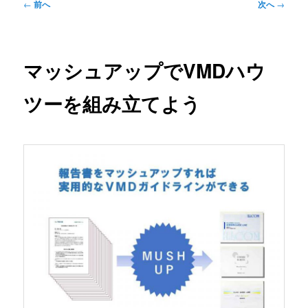
投
←
前へ
次へ
→
稿
ナ
ビ
ゲ
マッシュアップでVMDハウ
ー
シ
ツーを組み立てよう
ョ
ン