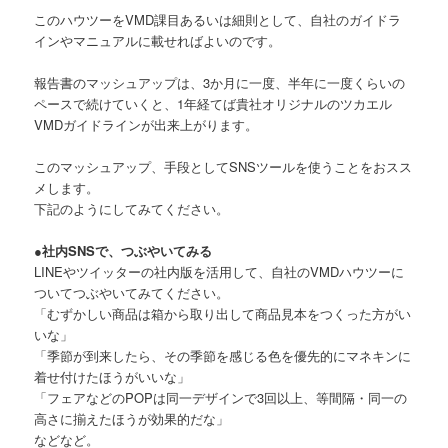
このハウツーをVMD課目あるいは細則として、自社のガイドラ
インやマニュアルに載せればよいのです。
報告書のマッシュアップは、3か月に一度、半年に一度くらいの
ペースで続けていくと、1年経てば貴社オリジナルのツカエル
VMDガイドラインが出来上がります。
このマッシュアップ、手段としてSNSツールを使うことをおスス
メします。
下記のようにしてみてください。
●社内SNSで、つぶやいてみる
LINEやツイッターの社内版を活用して、自社のVMDハウツーに
ついてつぶやいてみてください。
「むずかしい商品は箱から取り出して商品見本をつくった方がい
いな」
「季節が到来したら、その季節を感じる色を優先的にマネキンに
着せ付けたほうがいいな」
「フェアなどのPOPは同一デザインで3回以上、等間隔・同一の
高さに揃えたほうが効果的だな」
などなど。