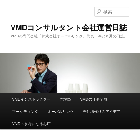
メ
イ
検
ン
索
コ
VMDコンサルタント会社運営日誌
ン
VMDの専門会社「株式会社オーバルリンク」代表・深沢泰秀の日誌。
テ
ン
ツ
へ
移
動
メ
VMDインストラクター
売場塾
VMDの仕事全般
イ
ン
マーケティング
オーバルリンク
売り場作りのアイデア
メ
ニ
VMDの参考になるお店
ュ
ー