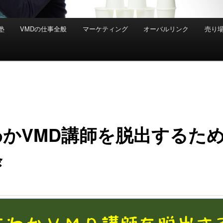
塾
VMDの仕事全般
マーケティング
オーバルリンク
売り
かVMD講師を脱出するため
条