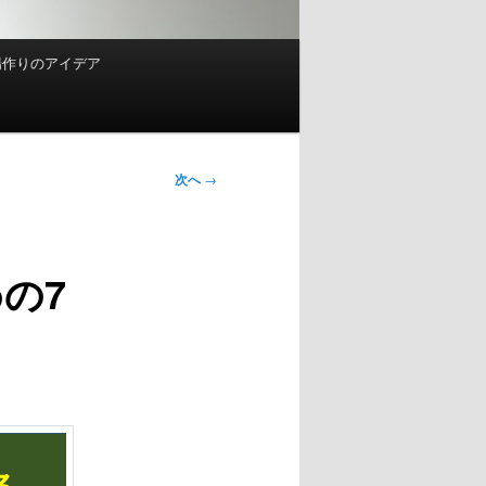
場作りのアイデア
次へ
→
の7