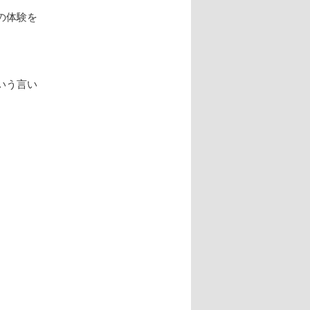
の体験を
いう言い
。