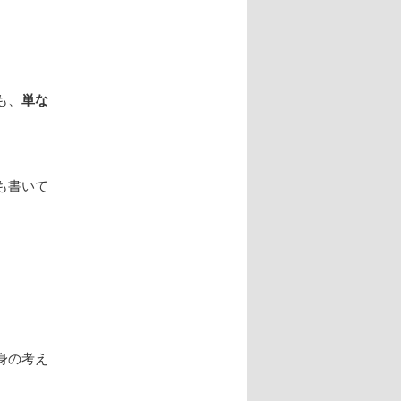
も、
単な
も書いて
身の考え