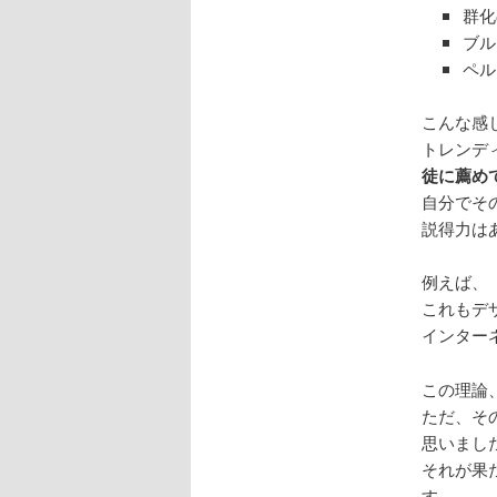
群化
ブル
ペル
こんな感
トレンデ
徒に薦め
自分でそ
説得力は
例えば、
これもデ
インター
この理論
ただ、そ
思いまし
それが果
す。