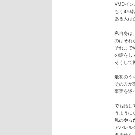
VMDイ
もう87
ある人は
私自身は
のはそれ
それまで
の話をし
そうして
最初のう
その方が
事実を述
でも話し
うように
私の
やっ
アパレル
きません