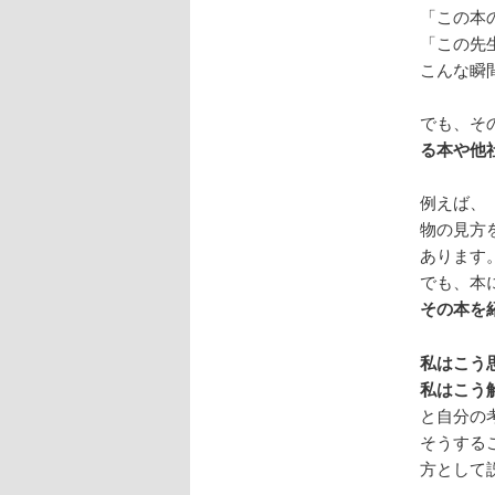
「この本
「この先
こんな瞬
でも、そ
る本や他
例えば、
物の見方
あります
でも、本
その本を
私はこう
私はこう
と自分の
そうする
方として