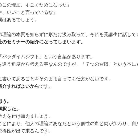
のこの理屈、すごくためになった」
生、いいこと言っているな」
間はあるでしょう。
の理論の本質を知らずに形だけ汲み取って、それを受講生に話して
社のセミナーの紹介になってしまいます。
「パラダイムシフト」という言葉があります。
を違う角度から考える事なんのですが、「７つの習慣」という本に
。
に書いてあることをそのまま言っても仕方がないです。
紹介すればよいから
です。
思う。
解釈した。
考えを付け加えましょう。
ことにより、他人の理論にあなたという個性の血と肉が加わり、自
説得性が出て来るんです。