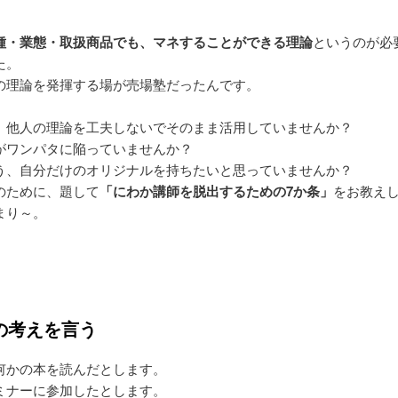
種・業態・取扱商品でも、マネすることができる理論
というのが必
た。
の理論を発揮する場が売場塾だったんです。
、他人の理論を工夫しないでそのまま活用していませんか？
がワンパタに陥っていませんか？
う、自分だけのオリジナルを持ちたいと思っていませんか？
のために、題して
「にわか講師を脱出するための7か条」
をお教え
まり～。
分の考えを言う
何かの本を読んだとします。
ミナーに参加したとします。