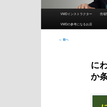
メ
VMDインストラクター
売場
イ
ン
VMDの参考になるお店
メ
ニ
投
←
前へ
ュ
稿
ー
ナ
ビ
にわ
ゲ
ー
か
シ
ョ
ン