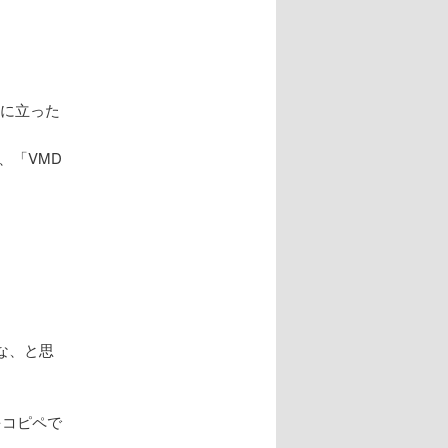
壇に立った
、「VMD
な、と思
。
をコピペで