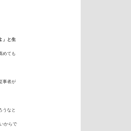
よ」と生
薦めても
従事者が
ろうなと
いからで