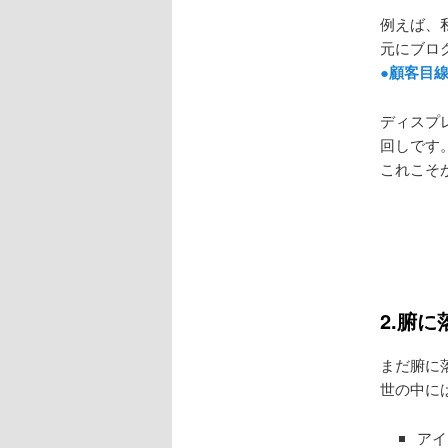
例えば、
元にブロ
●顧客目
ディスプ
回しです
これこそ
2.腑
まだ腑に
世の中に
アイ