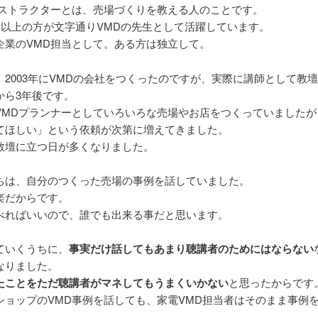
ンストラクターとは、売場づくりを教える人のことです。
0名以上の方が文字通りVMDの先生として活躍しています。
企業のVMD担当として。ある方は独立して。
、2003年にVMDの会社をつくったのですが、実際に講師として教
から3年後です。
VMDプランナーとしていろいろな売場やお店をつくっていましたが
てほしい」という依頼が次第に増えてきました。
教壇に立つ日が多くなりました。
ちは、自分のつくった売場の事例を話していました。
楽だからです。
べればいいので、誰でも出来る事だと思います。
ていくうちに、
事実だけ話してもあまり聴講者のためにはならない
なりました。
たことをただ聴講者がマネしてもうまくいかない
と思ったからです
ショップのVMD事例を話しても、家電VMD担当者はそのまま事例
。