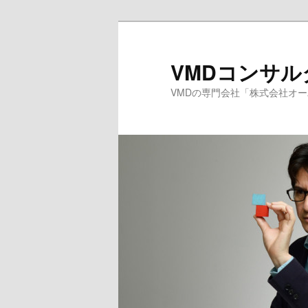
メ
イ
ン
VMDコンサ
コ
VMDの専門会社「株式会社オ
ン
テ
ン
ツ
へ
移
動