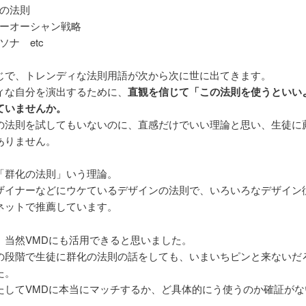
の法則
ーオーシャン戦略
ソナ etc
じで、トレンディな法則用語が次から次に世に出てきます。
ィな自分を演出するために、
直観を信じて「この法則を使うといい
ていませんか。
の法則を試してもいないのに、直感だけでいい理論と思い、生徒に
ありません。
「群化の法則」いう理論。
ザイナーなどにウケているデザインの法則で、いろいろなデザイン
ネットで推薦しています。
、当然VMDにも活用できると思いました。
の段階で生徒に群化の法則の話をしても、いまいちピンと来ないだ
た。
たしてVMDに本当にマッチするか、ど具体的にう使うのか確証がな