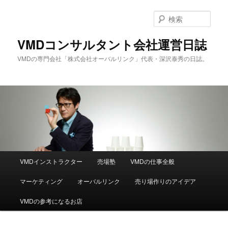
メ
サ
イ
ブ
検
ン
コ
索
コ
ン
VMDコンサルタント会社運営日誌
ン
テ
VMDの専門会社「株式会社オーバルリンク」代表・深沢泰秀の日誌。
テ
ン
ン
ツ
ツ
へ
へ
移
移
動
動
メ
VMDインストラクター
売場塾
VMDの仕事全般
イ
ン
マーケティング
オーバルリンク
売り場作りのアイデア
メ
ニ
VMDの参考になるお店
ュ
ー