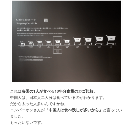
これは
各国の1人が食べる10年分食量のカゴ比較。
中国人は、日本人二人分は食べているのがわかります。
だから太った人多いんですかね。
コンパニオンさんが
「中国人は食べ残しが多いから」
と言ってい
ました。
もったいないです。