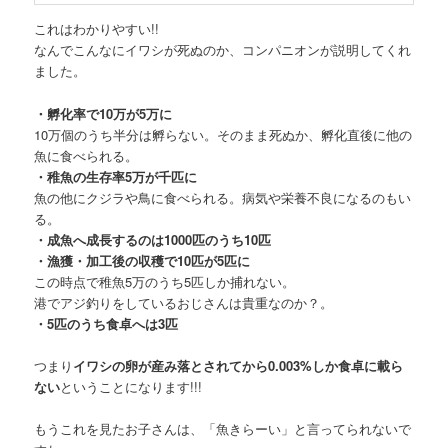
これはわかりやすい!!
なんでこんなにイワシが死ぬのか、コンパニオンが説明してくれ
ました。
・孵化率で10万が5万に
10万個のうち半分は孵らない。そのまま死ぬか、孵化直後に他の
魚に食べられる。
・稚魚の生存率5万が千匹に
魚の他にクジラや鳥に食べられる。病気や栄養不良になるのもい
る。
・成魚へ成長するのは1000匹のうち10匹
・漁獲・加工後の収穫で10匹が5匹に
この時点で稚魚5万のうち5匹しか捕れない。
港でアジ釣りをしているおじさんは貴重なのか？。
・5匹のうち食卓へは3匹
つまり
イワシの卵が産み落とされてから0.003%しか食卓に載ら
ない
ということになります!!!
もうこれを見たお子さんは、「魚きらーい」と言ってられないで