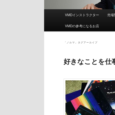
メ
VMDインストラクター
売場
イ
ン
VMDの参考になるお店
メ
ニ
ュ
「
ノルマ
」タグアーカイブ
ー
好きなことを仕