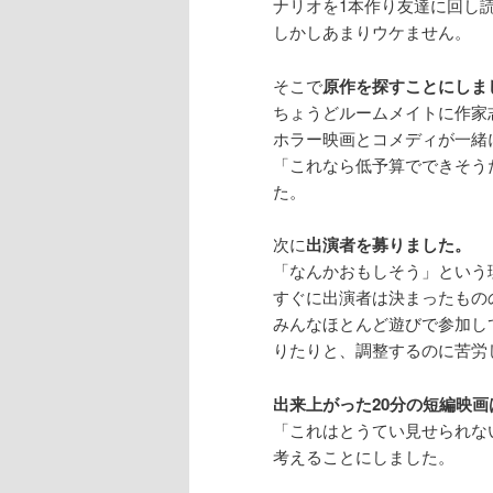
ナリオを1本作り友達に回し
しかしあまりウケません。
そこで
原作を探すことにしま
ちょうどルームメイトに作家
ホラー映画とコメディが一緒
「これなら低予算でできそう
た。
次に
出演者を募りました。
「なんかおもしそう」という
すぐに出演者は決まったもの
みんなほとんど遊びで参加し
りたりと、調整するのに苦労
出来上がった20分の短編映
「これはとうてい見せられな
考えることにしました。