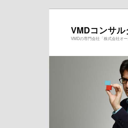
メ
サ
イ
ブ
ン
コ
VMDコンサ
コ
ン
VMDの専門会社「株式会社オ
ン
テ
テ
ン
ン
ツ
ツ
へ
へ
移
移
動
動