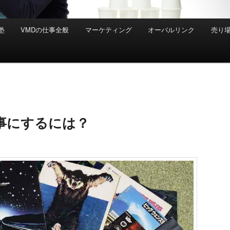
塾
VMDの仕事全般
マーケティング
オーバルリンク
売り
事にするには？