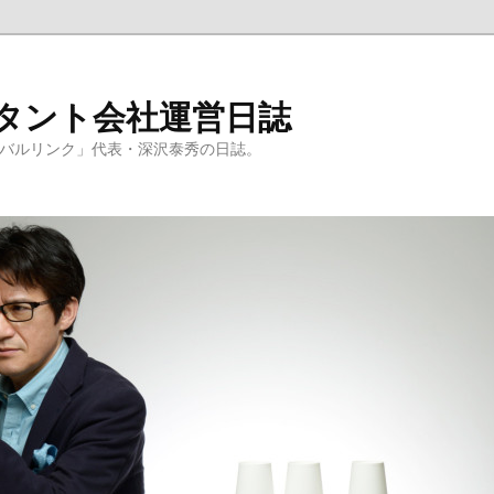
ルタント会社運営日誌
ーバルリンク」代表・深沢泰秀の日誌。