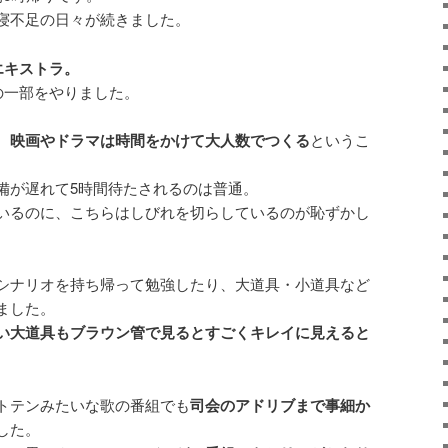
寝不足の日々が続きました。
エキストラ。
の一部をやりました。
、
映画やドラマは時間をかけて大人数でつくる
というこ
備が遅れて5時間待たされるのは普通。
いるのに、こちらはしびれを切らしているのが恥ずかし
シナリオを持ち帰って勉強したり、大道具・小道具など
ました。
い大道具もブラウン管で見るとすごくキレイに見えると
トテンみたいな歌の番組でも
司会のアドリブまで事細か
した。