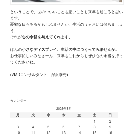
ということで、世の中いいことも悪いことも来年も起こると思い
ます。
憂鬱な日もあるかもしれませんが、生活のうるおいは保ちましょ
う。
それが
心の余裕を与えてくれます。
ほんの
小さなディスプレイ、生活の中につくってみませんか。
お仕事忙しいみなさーん、来年もこれからもぜひ心の余裕を持っ
てくださいね。
(VMDコンサルタント 深沢泰秀)
カレンダー
2026年8月
月
火
水
木
金
土
日
1
2
3
4
5
6
7
8
9
10
11
12
13
14
15
16