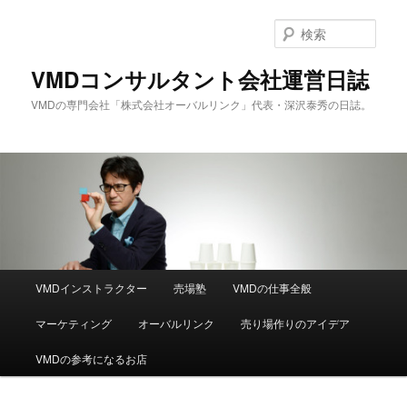
メ
サ
イ
ブ
検
ン
コ
索
コ
ン
VMDコンサルタント会社運営日誌
ン
テ
VMDの専門会社「株式会社オーバルリンク」代表・深沢泰秀の日誌。
テ
ン
ン
ツ
ツ
へ
へ
移
移
動
動
メ
VMDインストラクター
売場塾
VMDの仕事全般
イ
ン
マーケティング
オーバルリンク
売り場作りのアイデア
メ
ニ
VMDの参考になるお店
ュ
ー