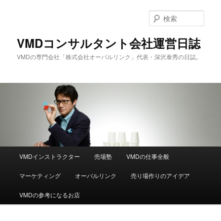
メ
サ
イ
ブ
検
ン
コ
索
コ
ン
VMDコンサルタント会社運営日誌
ン
テ
VMDの専門会社「株式会社オーバルリンク」代表・深沢泰秀の日誌。
テ
ン
ン
ツ
ツ
へ
へ
移
移
動
動
メ
VMDインストラクター
売場塾
VMDの仕事全般
イ
ン
マーケティング
オーバルリンク
売り場作りのアイデア
メ
ニ
VMDの参考になるお店
ュ
ー