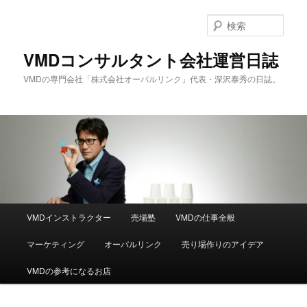
メ
サ
イ
ブ
検
ン
コ
索
コ
ン
VMDコンサルタント会社運営日誌
ン
テ
VMDの専門会社「株式会社オーバルリンク」代表・深沢泰秀の日誌。
テ
ン
ン
ツ
ツ
へ
へ
移
移
動
動
メ
VMDインストラクター
売場塾
VMDの仕事全般
イ
ン
マーケティング
オーバルリンク
売り場作りのアイデア
メ
ニ
VMDの参考になるお店
ュ
ー