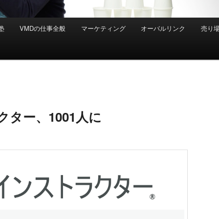
塾
VMDの仕事全般
マーケティング
オーバルリンク
売り
クター、1001人に