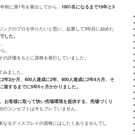
06年秋に第1号を輩出してから、
1001名になるまで19年と3
ジングのプロを作りたいと思い、起業して3年目に始めた
」でした。
ら。
から。
その評価をもとに資格を発行していました。
てみました。
に2年2か月、600人達成に2年、800人達成に2年4カ月、そ
人に達するまでに5年5ヶ月かかりました。
は、お客様に取って快い売場環境を提供する、売場づくり
初のコンセプトは今もブレていません。
単なるディスプレイの資格にはしたくありませんでし