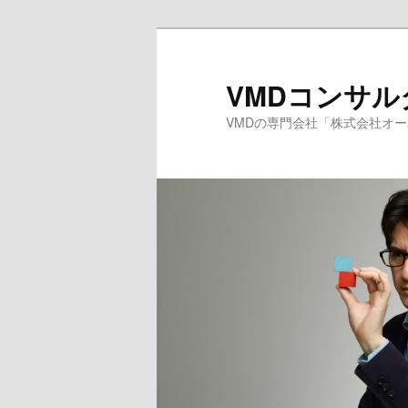
メ
サ
イ
ブ
ン
コ
VMDコンサ
コ
ン
VMDの専門会社「株式会社オ
ン
テ
テ
ン
ン
ツ
ツ
へ
へ
移
移
動
動