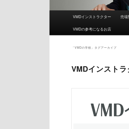
メ
VMDインストラクター
売場
イ
ン
VMDの参考になるお店
メ
ニ
ュ
「
VMDの学校
」タグアーカイブ
ー
VMDインストラ