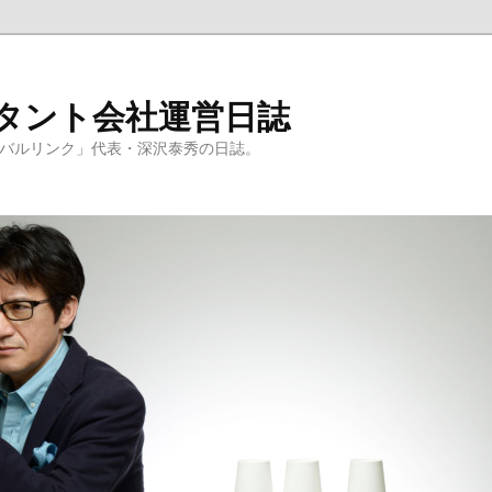
ルタント会社運営日誌
ーバルリンク」代表・深沢泰秀の日誌。