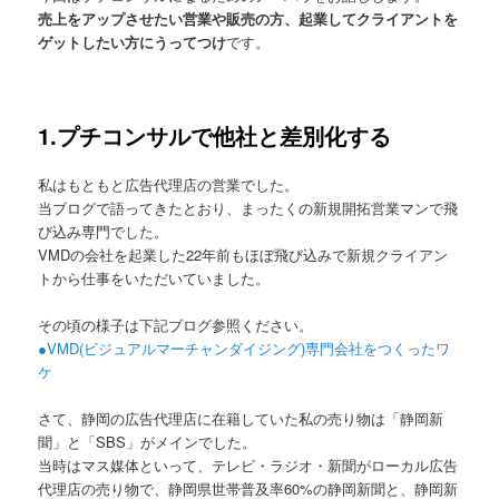
売上をアップさせたい営業や販売の方、起業してクライアントを
ゲットしたい方にうってつけ
です。
1.プチコンサルで他社と差別化する
私はもともと広告代理店の営業でした。
当ブログで語ってきたとおり、まったくの新規開拓営業マンで飛
び込み専門でした。
VMDの会社を起業した22年前もほぼ飛び込みで新規クライアン
トから仕事をいただいていました。
その頃の様子は下記ブログ参照ください。
●VMD(ビジュアルマーチャンダイジング)専門会社をつくったワ
ケ
さて、静岡の広告代理店に在籍していた私の売り物は「静岡新
聞」と「SBS」がメインでした。
当時はマス媒体といって、テレビ・ラジオ・新聞がローカル広告
代理店の売り物で、静岡県世帯普及率60%の静岡新聞と、静岡新