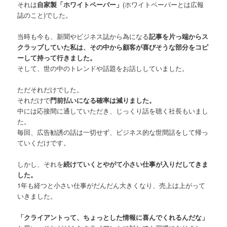
それは
自家製「ホワイトペーパー」
(ホワイトペーパーとは広報
誌のこと)でした。
当時も今も、新聞やビジネス誌から為になる
記事を片っ端からス
クラップしていた私は、その中から顧客が喜びそうな部分をコピ
ーして持って行きました。
そして、世の中のトレンドや話題をお話ししていました。
ただそれだけでした。
それだけで
門前払いになる確率は減りました。
中には応接間に通していただき、じっくり話を聴く社長もいまし
た。
毎回、広告勧誘の話は一切せず、ビジネス的な世間話をして帰っ
ていくだけです。
しかし、それを
続けていくとやがて小さい仕事が入りだしてきま
した。
1年も経つと小さい仕事がだんだん大きくなり、売上は上がって
いきました。
「クライアントって、ちょっとした情報に喜んでくれるんだな」