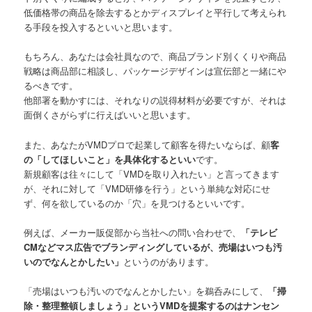
低価格帯の商品を除去するとかディスプレイと平行して考えられ
る手段を投入するといいと思います。
もちろん、あなたは会社員なので、商品ブランド別くくりや商品
戦略は商品部に相談し、パッケージデザインは宣伝部と一緒にや
るべきです。
他部署を動かすには、それなりの説得材料が必要ですが、それは
面倒くさがらずに行えばいいと思います。
また、あなたがVMDプロで起業して顧客を得たいならば、顧
客
の「してほしいこと」を具体化するといい
です。
新規顧客は往々にして「VMDを取り入れたい」と言ってきます
が、それに対して「VMD研修を行う」という単純な対応にせ
ず、何を欲しているのか「穴」を見つけるといいです。
例えば、メーカー販促部から当社への問い合わせで、
「テレビ
CMなどマス広告でブランディングしているが、売場はいつも汚
いのでなんとかしたい」
というのがあります。
「売場はいつも汚いのでなんとかしたい」を鵜呑みにして、
「掃
除・整理整頓しましょう」というVMDを提案するのはナンセン