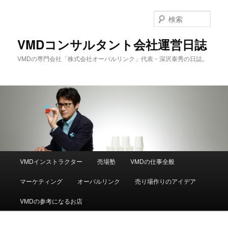
メ
サ
イ
ブ
検
ン
コ
索
コ
ン
VMDコンサルタント会社運営日誌
ン
テ
VMDの専門会社「株式会社オーバルリンク」代表・深沢泰秀の日誌。
テ
ン
ン
ツ
ツ
へ
へ
移
移
動
動
メ
VMDインストラクター
売場塾
VMDの仕事全般
イ
ン
マーケティング
オーバルリンク
売り場作りのアイデア
メ
ニ
VMDの参考になるお店
ュ
ー