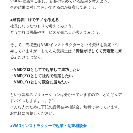
VMDを提案する前に、顧客の求めている結果を考えよう。
その結果に対して何ができるのか提案してみよう。
●経営者目線でモノを考える
社長になったつもりで考えてみよう。
どうすれば商品やサービスが売れるか考えてみよう。
そして、売場塾はVMDインストラクターという資格を認定・付
与していますが、もちろん受講生は
「資格がほしくて売場塾に来
る」
だけではなく、
・VMDプロとしてで起業して成功したい
・VMDプロとして社内で活躍したい
・VMDプロとして競合に勝ちたい
という皆様のソリューションは分かっていますので、どんどんア
ドバイスしますよ～。(^^)
そんな人のために下記の説明会や相談会、無料でやっています。
お気軽にお越しください。
●VMDインストラクターで起業・副業相談会