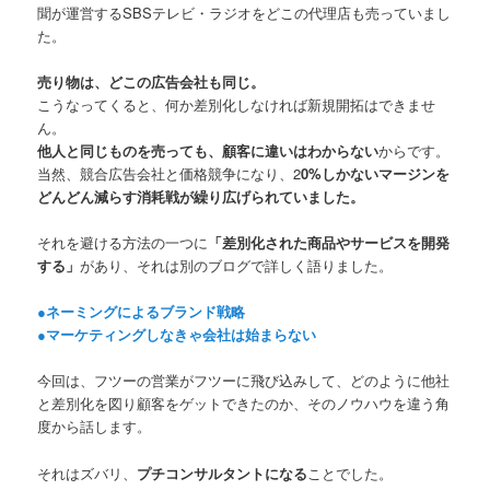
聞が運営するSBSテレビ・ラジオをどこの代理店も売っていまし
た。
売り物は、どこの広告会社も同じ。
こうなってくると、何か差別化しなければ新規開拓はできませ
ん。
他人と同じものを売っても、顧客に違いはわからない
からです。
当然、競合広告会社と価格競争になり、2
0%しかないマージンを
どんどん減らす消耗戦が繰り広げられていました。
それを避ける方法の一つに
「差別化された商品やサービスを開発
する」
があり、それは別のブログで詳しく語りました。
●ネーミングによるブランド戦略
●マーケティングしなきゃ会社は始まらない
今回は、フツーの営業がフツーに飛び込みして、どのように他社
と差別化を図り顧客をゲットできたのか、そのノウハウを違う角
度から話します。
それはズバリ、
プチコンサルタントになる
ことでした。