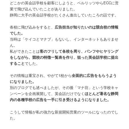
どこかの英会話学校を顧客にしようと、ベルリッツやらECCに営
業で飛び込んでいたことがありました。
静岡に大手の英会話学校がたくさん進出していたころの話です。
各校に飛び込みをすると、
広告担当が知りたいのは競合校の情報
でした。
当時は「ケイコとマナブ」もないし、インターネットもありませ
ん。
私ができたことは
客のフリして各校を周り、パンフやヒヤリング
をしながら、競校の特徴一覧表を作り、狙った英会話学校に提出
すること
でした。
その情報は重宝され、やがて1校から
全面的に広告をもらうよう
になりました。
別のブログでも述べましたが、その後「マナ坊」という学校キャ
ンペーンを企画展開して、英会話だけでなく
ほとんど著名な静岡
内の各種学校の広告を一手に引き受けるようになりました。
こうして情報が私の強力な新規開拓営業のツールになったのでし
た。