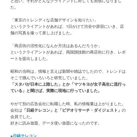
と思い、それがどんなクライアントに対しても習慣になりまし
た。
「東京のトレンディな店舗デザインを知りたい」
というクライアントがあれば、1日かけて渋谷や原宿にいき、店
舗の写真を撮って差し上げました。
「商店街の活性化になんか方法はあるんだろうか」
というクライアントがあれば、両国国技館の商店街に行き、レポ
ートを提出しました。
昭和の当時は、情報と言えば新聞や雑誌でしたので、トレンドは
そこで掴んでいろいろと研究していました。
「スタバが日本に上陸した」とか「マツキヨが女子高生に流行っ
ている」と聞けば、実際に現地に行っていました。
やがて別の広告会社に転職した時、私の情報量は上がりました。
会社は
「日経テレコン」と「ビデオリサーチ・ダイジェスト」
の
会員でした。
好きに読み放題、データ使い放題になったのです。
●日経テレコン