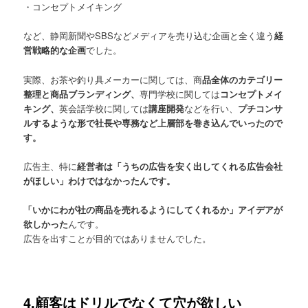
・コンセプトメイキング
など、静岡新聞やSBSなどメディアを売り込む企画と全く違う
経
営戦略的な企画
でした。
実際、お茶や釣り具メーカーに関しては、商
品全体のカテゴリー
整理と商品ブランディング、
専門学校に関しては
コンセプトメイ
キング、
英会話学校に関しては
講座開発
などを行い、
プチコンサ
ルするような形で社長や専務など上層部を巻き込んでいったので
す。
広告主、特に
経営者は「うちの広告を安く出してくれる広告会社
がほしい」わけではなかったんです。
「いかにわが社の商品を売れるようにしてくれるか」アイデアが
欲しかった
んです。
広告を出すことが目的ではありませんでした。
4.顧客はドリルでなくて穴が欲しい