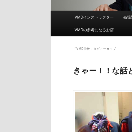
メ
VMDインストラクター
売場
イ
ン
VMDの参考になるお店
メ
ニ
ュ
「
VMD学校
」タグアーカイブ
ー
きゃー！！な話