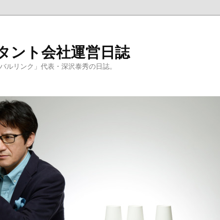
ルタント会社運営日誌
ーバルリンク」代表・深沢泰秀の日誌。