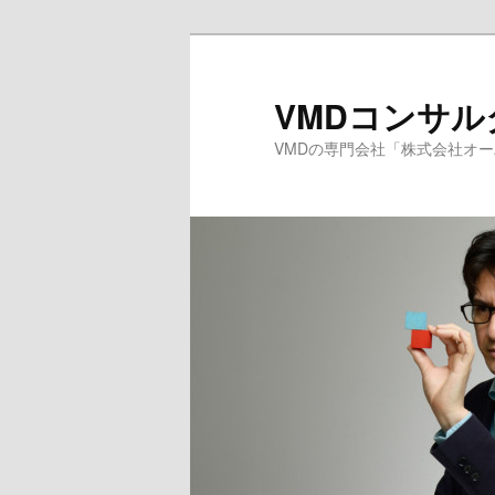
メ
サ
イ
ブ
ン
コ
VMDコンサ
コ
ン
VMDの専門会社「株式会社オ
ン
テ
テ
ン
ン
ツ
ツ
へ
へ
移
移
動
動