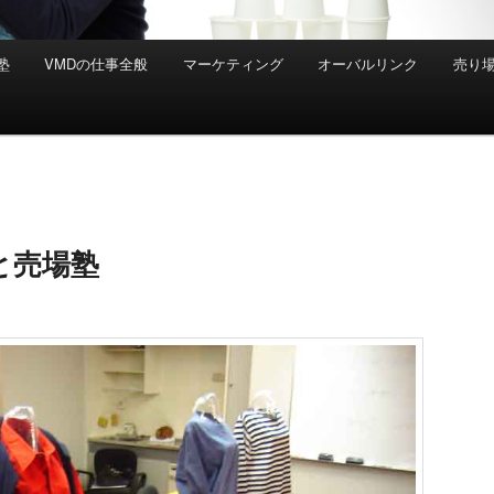
塾
VMDの仕事全般
マーケティング
オーバルリンク
売り
と売場塾