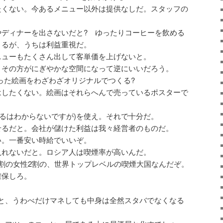
たくない。今あるメニュー以外は提供なしだ。スタッフの
。
やディナーを出さないだと? ゆったりコーヒーを飲める
きるが、うちは利益重視だ。
ニューもたくさん出して客単価を上げないと。
、その方がにぎやかな空間になって逆にいいだろう。
った絵画をわざわざオリジナルでつくる?
はしたくない。絵画はそれらへんで売っているポスターで
あるはわからないですが)を使え。それで十分だ。
せるだと。会社が儲けた利益は我々経営者のものだ。
い。一番安い時給でいいぞ。
入れないだと。ロシア人は喫煙率が高いんだ。
割の女性2割の、世界トップレベルの喫煙大国なんだぞ。
確保しろ。
と、うわべだけマネしても中身は全然スタバでなくなる