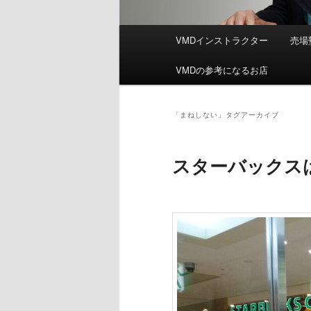
メ
VMDインストラクター
売場
イ
ン
VMDの参考になるお店
メ
ニ
ュ
「
まねしない
」タグアーカイブ
ー
スターバックス