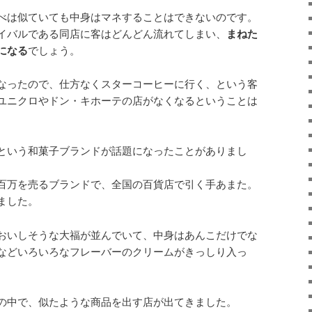
べは似ていても中身はマネすることはできないのです。
イバルである同店に客はどんどん流れてしまい、
まねた
になる
でしょう。
なったので、仕方なくスターコーヒーに行く、という客
ユニクロやドン・キホーテの店がなくなるということは
という和菓子ブランドが話題になったことがありまし
百万を売るブランドで、全国の百貨店で引く手あまた。
ました。
おいしそうな大福が並んでいて、中身はあんこだけでな
などいろいろなフレーバーのクリームがきっしり入っ
。
の中で、似たような商品を出す店が出てきました。