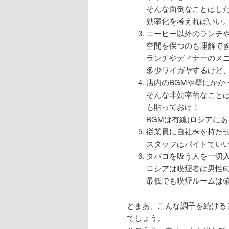
そんな面倒なことはし
効率化を考えればいい
コーヒー以外のランチ
空間を保つのも理解で
ランチやディナーのメ
多少ワイガヤするけど
店内のBGMや壁にかか
そんな非効率的なこと
も貼っておけ！
BGMは有線(ロシアに
従業員に自社株を持た
スタッフはバイトでい
タバコを吸う人を一切
ロシアは喫煙者は男性6
最低でも喫煙ルームは
とまあ、こんな調子を続ける
でしょう。