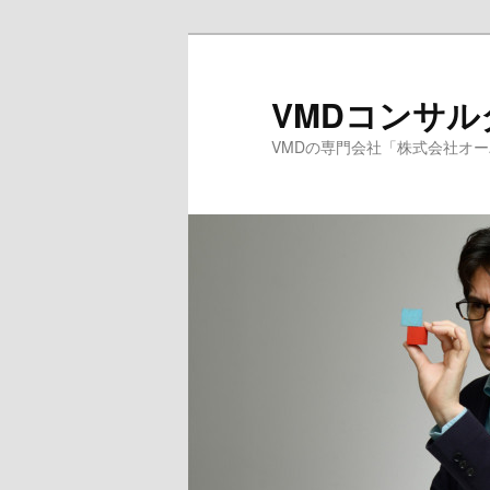
メ
サ
イ
ブ
ン
コ
VMDコンサ
コ
ン
VMDの専門会社「株式会社オ
ン
テ
テ
ン
ン
ツ
ツ
へ
へ
移
移
動
動