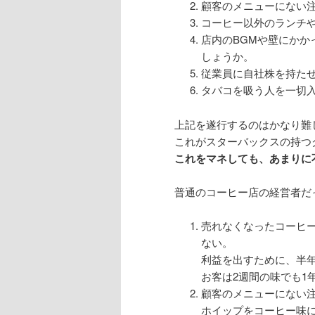
顧客のメニューにない
コーヒー以外のランチ
店内のBGMや壁にかか
しょうか。
従業員に自社株を持た
タバコを吸う人を一切
上記を遂行するのはかなり難
これがスターバックスの持つ
これをマネしても、あまりに
普通のコーヒー店の経営者だ
売れなくなったコーヒ
ない。
利益を出すために、半
お客は2週間の味でも1
顧客のメニューにない注
ホイップをコーヒー味に