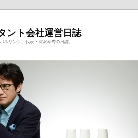
ルタント会社運営日誌
ーバルリンク」代表・深沢泰秀の日誌。