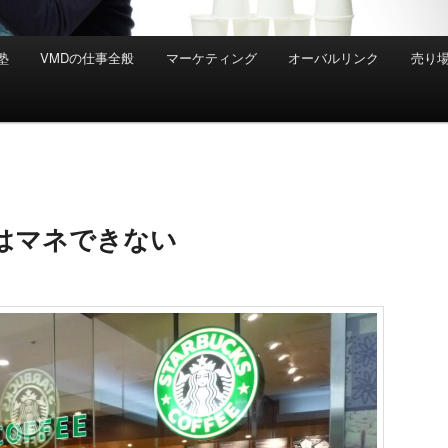
塾
VMDの仕事全般
マーケティング
オーバルリンク
売り
はマネできない