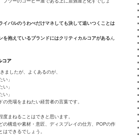
、フツーのコーヒー屋である上に居酒屋と化すでしょ
ライバルのうわべだけマネしても決して追いつくことは
ンを抱えているブランドにはクリティカルコアがある
ん
ルコア
てきましたが、よくあるのが、
たい」
たい」
たい」
ドの売場をまねたい経営者の言葉です。
程度まねることはできと思います。
どの構造や素材・意匠、ディスプレイの仕方、POPの作
とはできるでしょう。