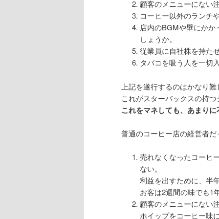
顧客のメニューにない
コーヒー以外のランチ
店内のBGMや壁にかか
しょうか。
従業員に自社株を持た
タバコを吸う人を一切
上記を遂行するのはかなり難
これがスターバックスの持つ
これをマネしても、あまりに
普通のコーヒー店の経営者だ
売れなくなったコーヒ
ない。
利益を出すために、半
お客は2週間の味でも1
顧客のメニューにない注
ホイップをコーヒー味に