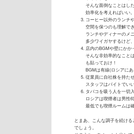
そんな面倒なことはし
効率化を考えればいい
コーヒー以外のランチ
空間を保つのも理解で
ランチやディナーのメ
多少ワイガヤするけど
店内のBGMや壁にかか
そんな非効率的なこと
も貼っておけ！
BGMは有線(ロシアに
従業員に自社株を持た
スタッフはバイトでい
タバコを吸う人を一切
ロシアは喫煙者は男性6
最低でも喫煙ルームは
とまあ、こんな調子を続ける
でしょう。