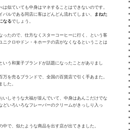
べは似ていても中身はマネすることはできないのです。
イバルである同店に客はどんどん流れてしまい、
まねた
になる
でしょう。
なったので、仕方なくスターコーヒーに行く、という客
ユニクロやドン・キホーテの店がなくなるということは
という和菓子ブランドが話題になったことがありまし
百万を売るブランドで、全国の百貨店で引く手あまた。
ました。
おいしそうな大福が並んでいて、中身はあんこだけでな
などいろいろなフレーバーのクリームがきっしり入っ
。
の中で、似たような商品を出す店が出てきました。