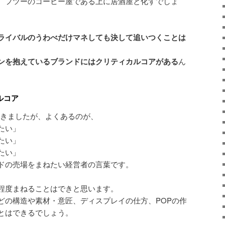
、フツーのコーヒー屋である上に居酒屋と化すでしょ
ライバルのうわべだけマネしても決して追いつくことは
ンを抱えているブランドにはクリティカルコアがある
ん
ルコア
てきましたが、よくあるのが、
たい」
たい」
たい」
ドの売場をまねたい経営者の言葉です。
程度まねることはできと思います。
どの構造や素材・意匠、ディスプレイの仕方、POPの作
とはできるでしょう。