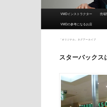
メ
VMDインストラクター
売場
イ
ン
VMDの参考になるお店
メ
ニ
ュ
「
オリジナル
」タグアーカイブ
ー
スターバックス