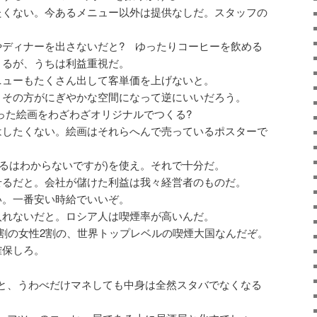
たくない。今あるメニュー以外は提供なしだ。スタッフの
。
やディナーを出さないだと? ゆったりコーヒーを飲める
きるが、うちは利益重視だ。
ニューもたくさん出して客単価を上げないと。
、その方がにぎやかな空間になって逆にいいだろう。
った絵画をわざわざオリジナルでつくる?
はしたくない。絵画はそれらへんで売っているポスターで
あるはわからないですが)を使え。それで十分だ。
せるだと。会社が儲けた利益は我々経営者のものだ。
い。一番安い時給でいいぞ。
入れないだと。ロシア人は喫煙率が高いんだ。
割の女性2割の、世界トップレベルの喫煙大国なんだぞ。
確保しろ。
と、うわべだけマネしても中身は全然スタバでなくなる