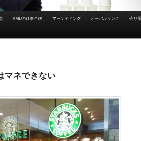
塾
VMDの仕事全般
マーケティング
オーバルリンク
売り
はマネできない