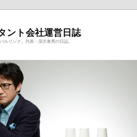
ルタント会社運営日誌
ーバルリンク」代表・深沢泰秀の日誌。