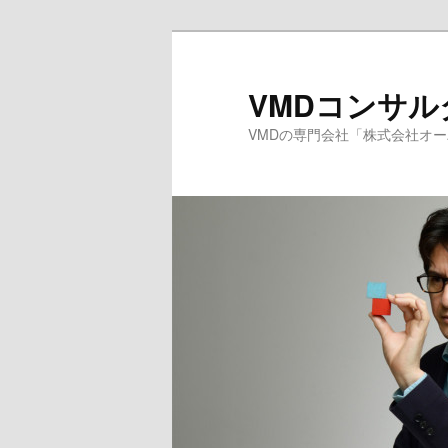
メ
サ
イ
ブ
ン
コ
VMDコンサ
コ
ン
VMDの専門会社「株式会社オ
ン
テ
テ
ン
ン
ツ
ツ
へ
へ
移
移
動
動