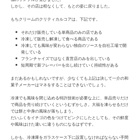
しかし、その店は程なくして、もとの姿に戻りました。
もちクリームのクリティカルコアは、下記です。
それだけ販売している単商品のみの店である
冷凍して販売し解凍して食べる商品である
冷凍しても風味が変わらない独自のソースを自社工場で開
発している
フランチャイズではなく直営店のみを出している
短周期で新フレーバーを出し続けていく持続性がある
まだあるかもしれないですが、少なくても上記は決して一介の和
菓子メーカーはマネをすることはできないでしょう。
冷凍でも風味を閉じ込める特許技術が必要な上に、単品売りだけ
で商品を売り続けていくというむずかしさ。大福を凍らせるだけ
では餅と中身の風味が落ちしまう。
だいふくをイチゴの色をつけてピンクにしたとしても、その鮮度
や風味はけた違いに違うものになるはずです。
しかも、冷凍庫をガラスケース下に設置しなければならない手間