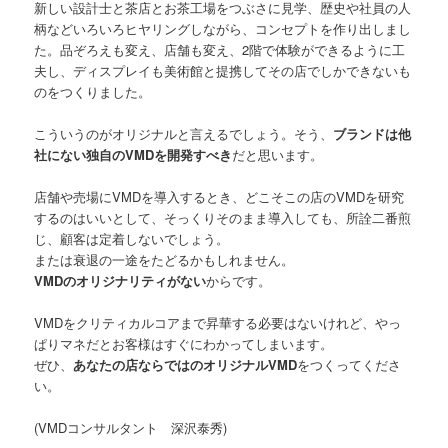
新しい設計士と茶店とお茶工場をつぶさに見学、歴史や社員の人
柄などいろいろヒヤリングしながら、コンセプトを作り出しまし
た。品ぞろえも変え、店舗も変え、2階で体験ができるように工
夫し、ディスプレイも美術館と提携してその店でしかできないも
のをつくりました。
こういうのがオリジナルと言えるでしょう。そう、
ブランドは他
社にない独自のVMDを開発すべき
だと思います。
店舗や売場にVMDを導入するとき、どこそこの店のVMDを研究
するのはいいとして、そっくりそのまま導入しても、所詮二番煎
じ、顧客は定着しないでしょう。
または衰退の一途をたどるかもしれません。
VMDのオリジナリティがない
からです。
VMDをクリティカルコアまで昇華する必要はないけれど、やっ
ぱりマネだとお客様はすぐにわかってしまいます。
ぜひ、
あなたの店ならではのオリジナルVMD
をつくってくださ
い。
(VMDコンサルタント 深沢泰秀)