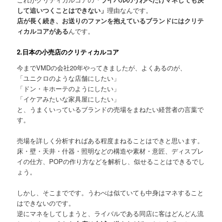
して追いつくことはできない」
理由なんです。
店が長く続き、お送りのファンを抱えているブランドにはクリテ
ィカルコアがある
んです。
2.日本の小売店のクリティカルコア
今までVMDの会社20年やってきましたが、よくあるのが、
「ユニクロのような店舗にしたい」
「ドン・キホーテのようにしたい」
「イケアみたいな家具屋にしたい」
と、うまくいっているブランドの売場をまねたい経営者の言葉で
す。
売場を詳しく分析すればある程度まねることはできと思います。
床・壁・天井・什器・照明などの構造や素材・意匠、ディスプレ
イの仕方、POPの作り方などを解析し、似せることはできるでし
ょう。
しかし、そこまでです。うわべは似ていても中身はマネすること
はできないのです。
逆にマネをしてしまうと、ライバルである同店に客はどんどん流