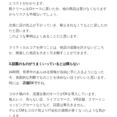
とコストがかかります。
餅クリームをGケースに置いた分、他の商品は置けなくなります
からリスクも半端ないでしょう。
次第に店の売上が下がっていき、耐えきれなくてもとに戻したの
だと思います。
このような事例はよくあることだと思います。
クリティカルコアを持つことは、他店の追随を許さないどころ
か、模倣した他店を大きく引き離すことができます。
3.話題のものがうまくいっているとは限らない
24時間、世界中のあらゆる情報が自由に手に入るようになった
今、表面的な判断でものごとを決めないほうがいいと思います。
特には、
店舗DXで
すね。
コロナ禍の今、流通企業のすべてがDXを導入しています。
無人レジ、売らない店、ライブコマース、VR店舗、スマートシ
ョッピングカートなどなど、話題は事欠きません。
テレビCMもコロナ前よりIT会社の放映が多くなったような気が
します。