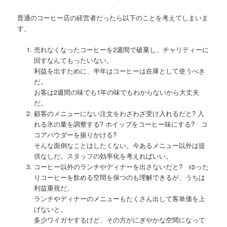
普通のコーヒー店の経営者だったら以下のことを考えてしまいま
す。
売れなくなったコーヒーを2週間で破棄し、チャリティーに
回すなんてもったいない。
利益を出すために、半年はコーヒーは在庫として使うべき
だ。
お客は2週間の味でも1年の味でもわからないから大丈夫
だ。
顧客のメニューにない注文をわざわざ受け入れるだと? 入
れる氷の量を調整する? ホイップをコーヒー味にする? コ
コアパウダーを振りかける?
そんな面倒なことはしたくない。今あるメニュー以外は提
供なしだ。スタッフの効率化を考えればいい。
コーヒー以外のランチやディナーを出さないだと? ゆった
りコーヒーを飲める空間を保つのも理解できるが、うちは
利益重視だ。
ランチやディナーのメニューもたくさん出して客単価を上
げないと。
多少ワイガヤするけど、その方がにぎやかな空間になって