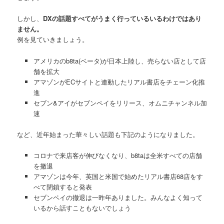
しかし、
DXの話題すべてがうまく行っているいるわけではあり
ません。
例を見ていきましょう。
アメリカのb8ta(ベータ)が日本上陸し、売らない店として店
舗を拡大
アマゾンがECサイトと連動したリアル書店をチェーン化推
進
セブン&アイがセブンペイをリリース、オムニチャンネル加
速
など、近年始まった華々しい話題も下記のようになりました。
コロナで来店客が伸びなくなり、b8taは全米すべての店舗
を撤退
アマゾンは今年、英国と米国で始めたリアル書店68店をす
べて閉鎖すると発表
セブンペイの撤退は一昨年ありました。みんなよく知って
いるから話すこともないでしょう