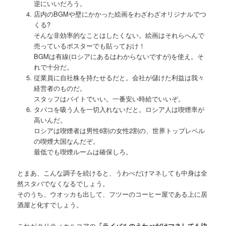
逆にいいだろう。
店内のBGMや壁にかかった絵画をわざわざオリジナルでつ
くる?
そんな非効率的なことはしたくない。絵画はそれらへんで
売っているポスターでも貼っておけ！
BGMは有線(ロシアにあるはわからないですが)を使え。そ
れで十分だ。
従業員に自社株を持たせるだと。会社が儲けた利益は我々
経営者のものだ。
スタッフはバイトでいい。一番安い時給でいいぞ。
タバコを吸う人を一切入れないだと。ロシア人は喫煙率が
高いんだ。
ロシアは喫煙者は男性6割の女性2割の、世界トップレベル
の喫煙大国なんだぞ。
最低でも喫煙ルームは確保しろ。
とまあ、こんな調子を続けると、うわべだけマネしても中身は全
然スタバでなくなるでしょう。
そのうち、ウオッカも出して、フツーのコーヒー屋である上に居
酒屋と化すでしょう。
これがクリティカルコアの
「ライバルのうわべだけマネしても決