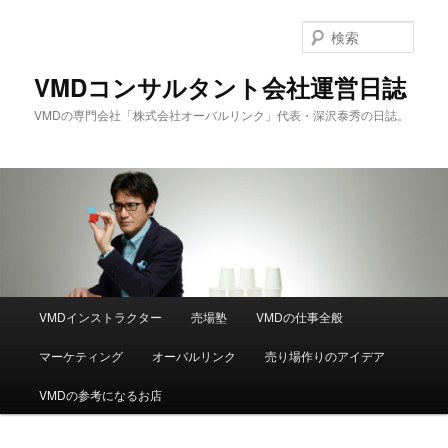
メ
サ
イ
ブ
検
ン
コ
索
コ
ン
VMDコンサルタント会社運営日誌
ン
テ
VMDの専門会社「株式会社オーバルリンク」代表・深沢泰秀の日誌。
テ
ン
ン
ツ
ツ
へ
へ
移
移
動
動
メ
VMDインストラクター
売場塾
VMDの仕事全般
イ
ン
マーケティング
オーバルリンク
売り場作りのアイデア
メ
ニ
VMDの参考になるお店
ュ
ー