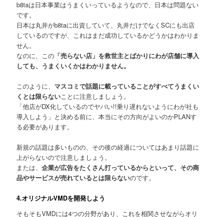
b8taは日本事業はうまくいっているようなので、日本は問題ない
です。
日本は丸井がb8taに出資していて、丸井だけでなくSCにも出店
しているのですが、これはまだ成功しているかどうかはわかりま
せん。
なのに、この
「売らない店」を救世主とばかりにわが店舗に導入
しても、うまくいくかはわかりません。
このように、
マスコミで話題に載っていることがすべてうまくい
くとは限らない
ことに注意しましょう。
「他店がDX化しているのでヤバい!!乗り遅れないようにわが社も
導入しよう」と決める前に、本当にその方向がよいのかPLANす
る必要があります。
新規の話題は多いものの、その後の経過についてはあまり話題に
上がらないので注意しましょう。
または、
企業が広告をたくさん打っているからといって、その商
品やサービスが売れているとは限らない
のです。
4.オリジナルVMDを開発しよう
そもそもVMDには4つの分野があり、これを相関させながらオリ