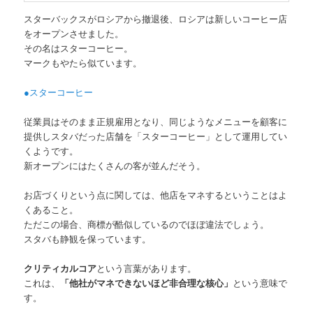
スターバックスがロシアから撤退後、ロシアは新しいコーヒー店
をオープンさせました。
その名はスターコーヒー。
マークもやたら似ています。
●スターコーヒー
従業員はそのまま正規雇用となり、同じようなメニューを顧客に
提供しスタバだった店舗を「スターコーヒー」として運用してい
くようです。
新オープンにはたくさんの客が並んだそう。
お店づくりという点に関しては、他店をマネするということはよ
くあること。
ただこの場合、商標が酷似しているのでほぼ違法でしょう。
スタバも静観を保っています。
クリティカルコア
という言葉があります。
これは、
「他社がマネできないほど非合理な核心」
という意味で
す。