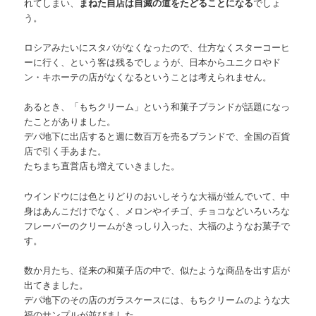
れてしまい、
まねた自店は自滅の道をたどることになる
でしょ
う。
ロシアみたいにスタバがなくなったので、仕方なくスターコーヒ
ーに行く、という客は残るでしょうが、日本からユニクロやド
ン・キホーテの店がなくなるということは考えられません。
あるとき、「もちクリーム」という和菓子ブランドが話題になっ
たことがありました。
デパ地下に出店すると週に数百万を売るブランドで、全国の百貨
店で引く手あまた。
たちまち直営店も増えていきました。
ウインドウには色とりどりのおいしそうな大福が並んでいて、中
身はあんこだけでなく、メロンやイチゴ、チョコなどいろいろな
フレーバーのクリームがきっしり入った、大福のようなお菓子で
す。
数か月たち、従来の和菓子店の中で、似たような商品を出す店が
出てきました。
デパ地下のその店のガラスケースには、もちクリームのような大
福のサンプルが並びました。