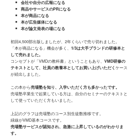
会社や自分の広報になる
商品やサービスのPRになる
本が商品になる
本が広告媒体になる
本が論文発表の場になる
初回4,500部出版しましたが、2年くらいで売り切れました。
「本が商品になる」機会が多く、
1/3は大手ブランドの研修本と
して売れました。
コンセプトが「VMDの教科書」ということもあり、
VMD研修の
テキストとして、社員の教養本としてお買い上げいただく
ケース
が続出しました。
この本から
売場塾を知り、入学いただく方も多かったです。
売場塾卒業生で起業している方は、自分のセミナーのテキストと
して使っていただく方もいました。
上記のグラフは売場塾のコース別生徒数推移です。
緑線がVMD基本コースです。
売場塾サービスが認知され、急激に上昇しているのがわかりま
す。