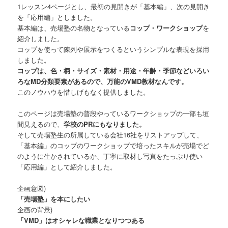
1レッスン4ページとし、最初の見開きが「基本編」、次の見開き
を「応用編」としました。
基本編は、売場塾の名物となっている
コップ・ワークショップ
を
紹介しました。
コップを使って陳列や展示をつくるというシンプルな表現を採用
しました。
コップは、色・柄・サイズ・素材・用途・年齢・季節などいろい
ろなMD分類要素があるので、万能のVMD教材なんです。
このノウハウを惜しげもなく提供しました。
このページは売場塾の普段やっているワークショップの一部も垣
間見えるので、
学校のPRにもなりました。
そして売場塾生の所属している会社16社をリストアップして、
「基本編」のコップのワークショップで培ったスキルが売場でど
のように生かされているか、丁寧に取材し写真をたっぷり使い
「応用編」として紹介しました。
企画意図)
「売場塾」を本にしたい
企画の背景)
「VMD」はオシャレな職業となりつつある