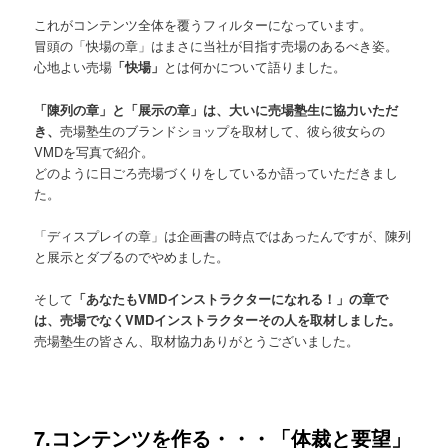
これがコンテンツ全体を覆うフィルターになっています。
冒頭の「快場の章」はまさに当社が目指す売場のあるべき姿。
心地よい売場
「快場」
とは何かについて語りました。
「陳列の章」と「展示の章」は、大いに売場塾生に協力いただ
き、
売場塾生のブランドショップを取材して、彼ら彼女らの
VMDを写真で紹介。
どのように日ごろ売場づくりをしているか語っていただきまし
た。
「ディスプレイの章」は企画書の時点ではあったんですが、陳列
と展示とダブるのでやめました。
そして
「あなたもVMDインストラクターになれる！」の章で
は、売場でなくVMDインストラクターその人を取材しました。
売場塾生の皆さん、取材協力ありがとうございました。
7.コンテンツを作る・・・「体裁と要望」