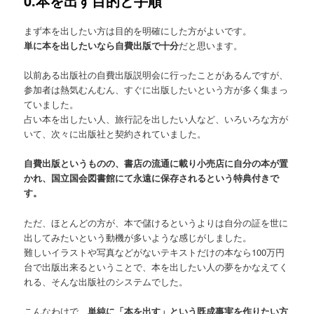
0.本を出す目的と手順
まず本を出したい方は目的を明確にした方がよいです。
単に本を出したいなら自費出版で十分
だと思います。
以前ある出版社の自費出版説明会に行ったことがあるんですが、
参加者は熱気むんむん、すぐに出版したいという方が多く集まっ
ていました。
占い本を出したい人、旅行記を出したい人など、いろいろな方が
いて、次々に出版社と契約されていました。
自費出版というものの、書店の流通に載り小売店に自分の本が置
かれ、国立国会図書館にて永遠に保存されるという特典付きで
す。
ただ、ほとんどの方が、本で儲けるというよりは自分の証を世に
出してみたいという動機が多いような感じがしました。
難しいイラストや写真などがないテキストだけの本なら100万円
台で出版出来るということで、本を出したい人の夢をかなえてく
れる、そんな出版社のシステムでした。
こんなわけで、
単純に「本を出す」という既成事実を作りたい方