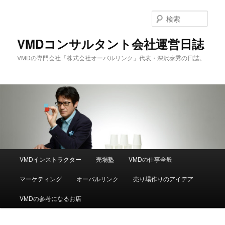
メ
サ
イ
ブ
検
ン
コ
索
コ
ン
VMDコンサルタント会社運営日誌
ン
テ
VMDの専門会社「株式会社オーバルリンク」代表・深沢泰秀の日誌。
テ
ン
ン
ツ
ツ
へ
へ
移
移
動
動
メ
VMDインストラクター
売場塾
VMDの仕事全般
イ
ン
マーケティング
オーバルリンク
売り場作りのアイデア
メ
ニ
VMDの参考になるお店
ュ
ー