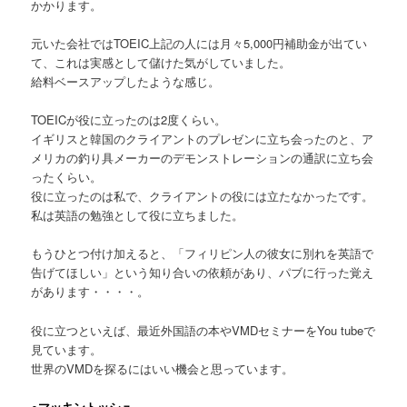
かかります。
元いた会社ではTOEIC上記の人には月々5,000円補助金が出てい
て、これは実感として儲けた気がしていました。
給料ベースアップしたような感じ。
TOEICが役に立ったのは2度くらい。
イギリスと韓国のクライアントのプレゼンに立ち会ったのと、ア
メリカの釣り具メーカーのデモンストレーションの通訳に立ち会
ったくらい。
役に立ったのは私で、クライアントの役には立たなかったです。
私は英語の勉強として役に立ちました。
もうひとつ付け加えると、「フィリピン人の彼女に別れを英語で
告げてほしい」という知り合いの依頼があり、パブに行った覚え
があります・・・・。
役に立つといえば、最近外国語の本やVMDセミナーをYou tubeで
見ています。
世界のVMDを探るにはいい機会と思っています。
●マッキントッシュ