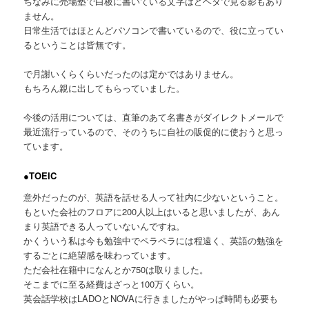
ちなみに売場塾で白板に書いている文字はどヘタで見る影もあり
ません。
日常生活ではほとんどパソコンで書いているので、役に立ってい
るということは皆無です。
で月謝いくらくらいだったのは定かではありません。
もちろん親に出してもらっていました。
今後の活用については、直筆のあて名書きがダイレクトメールで
最近流行っているので、そのうちに自社の販促的に使おうと思っ
ています。
●TOEIC
意外だったのが、英語を話せる人って社内に少ないということ。
もといた会社のフロアに200人以上はいると思いましたが、あん
まり英語できる人っていないんですね。
かくういう私は今も勉強中でペラペラには程遠く、英語の勉強を
するごとに絶望感を味わっています。
ただ会社在籍中になんとか750は取りました。
そこまでに至る経費はざっと100万くらい。
英会話学校はLADOとNOVAに行きましたがやっぱ時間も必要も