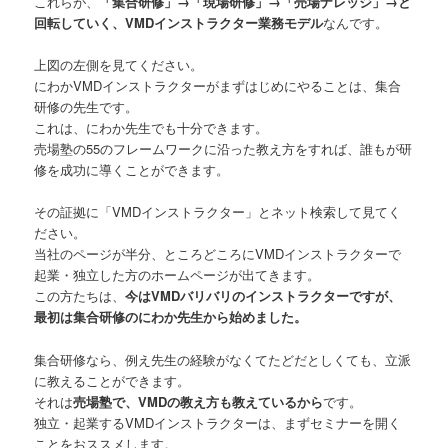
これらが、
「集合研修」→「現場研修」→「売場ナレッジ」→と
回転していく、VMDインストラクター業務モデル
なんです。
上図の左側を見てください。
にわかVMDインストラクターがまずはじめにやることは、集合
研修の先生です。
これは、にわか先生でも十分できます。
売場塾の55のフレームワークに沿った教え方をすれば、誰もが研
修を成功に導くことができます。
その証拠に「VMDインストラクター」とネット検索して見てく
ださい。
当社のページが半分、ところどころにVMDインストラクターで
起業・独立した方のホームページが出てきます。
この方たちは、
今はVMDバリバリのインストラクターですが、
最初は集合研修のにわか先生から始めました。
集合研修なら、例え先生の経験がなくてたどだとしくても、立派
に教えることができます。
それは
売場塾で、VMDの教え方も教えているから
です。
独立・起業するVMDインストラクターは、まずセミナーを開く
ことをおススメします。