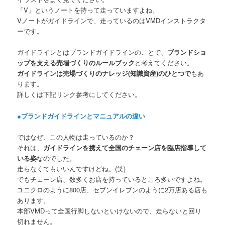
「V」というノートを持って走っていますよね。
Vノートがガイドラインで、走っているのはVMDインストラクタ
ーです。
ガイドラインとはブランドガイドラインのことで、
ブランドショ
ップを支える売場づくりのルールブック
と考えてください。
ガイドラインは売場づくりのナレッジ(知識資産)のひとつで
もあ
ります。
詳しくは下記リンク参考にしてください。
●ブランドガイドラインとマニュアルの違い
ではなぜ、この人物は走っているのか？
それは、
ガイドラインを携えて全国のチェーン店を臨店指導して
いる姿
なのでした。
走らなくてもいいんですけどね。(笑)
でもチェーン店、数多くお店を持っているところ多いですよね。
ユニクロのように800店、セブンイレブンのように2万店ある店も
あります。
本部VMDって全国行脚しないといけないので、走らないと回り
切れません。