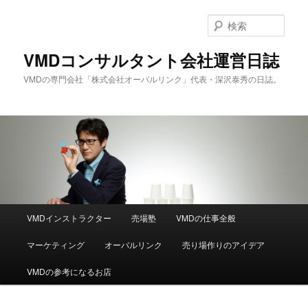
メ
サ
イ
ブ
検
ン
コ
索
コ
ン
VMDコンサルタント会社運営日誌
ン
テ
VMDの専門会社「株式会社オーバルリンク」代表・深沢泰秀の日誌。
テ
ン
ン
ツ
ツ
へ
へ
移
移
動
動
メ
VMDインストラクター
売場塾
VMDの仕事全般
イ
ン
マーケティング
オーバルリンク
売り場作りのアイデア
メ
ニ
VMDの参考になるお店
ュ
ー