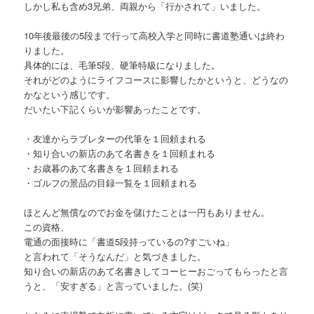
しかし私も含め3兄弟、両親から「行かされて」いました。
10年後最後の5段まで行って高校入学と同時に書道塾通いは終わ
りました。
具体的には、毛筆5段、硬筆特級になりました。
それがどのようにライフコースに影響したかというと、どうなの
かなという感じです。
だいたい下記くらいが影響あったことです。
・友達からラブレターの代筆を１回頼まれる
・知り合いの新店のあて名書きを１回頼まれる
・お歳暮のあて名書きを１回頼まれる
・ゴルフの景品の目録一覧を１回頼まれる
ほとんど無償なのでお金を儲けたことは一円もありません。
この資格、
電通の面接時に「書道5段持っているの?すごいね」
と言われて「そうなんだ」と気づきました。
知り合いの新店のあて名書きしてコーヒーおごってもらったと言
うと、「安すぎる」と言っていました。(笑)