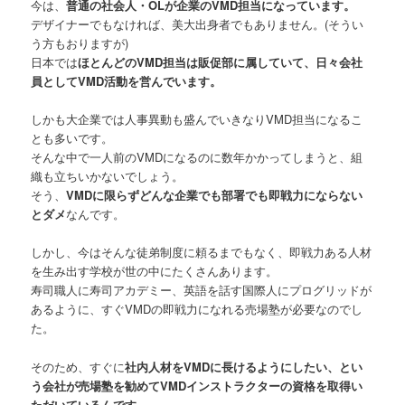
今は、
普通の社会人・OLが企業のVMD担当になっています。
デザイナーでもなければ、美大出身者でもありません。(そうい
う方もおりますが)
日本では
ほとんどのVMD担当は販促部に属していて、日々会社
員としてVMD活動を営んでいます。
しかも大企業では人事異動も盛んでいきなりVMD担当になるこ
とも多いです。
そんな中で一人前のVMDになるのに数年かかってしまうと、組
織も立ちいかないでしょう。
そう、
VMDに限らずどんな企業でも部署でも即戦力にならない
とダメ
なんです。
しかし、今はそんな徒弟制度に頼るまでもなく、即戦力ある人材
を生み出す学校が世の中にたくさんあります。
寿司職人に寿司アカデミー、英語を話す国際人にプログリッドが
あるように、すぐVMDの即戦力になれる売場塾が必要なのでし
た。
そのため、すぐに
社内人材をVMDに長けるようにしたい、とい
う会社が売場塾を勧めてVMDインストラクターの資格を取得い
ただいているんです。