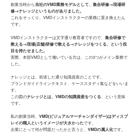
創業当時から
当社のVMD業務モデルとして、集合研修→現場研
修→ナレッジというものがありました。
これをそっくり、VMDインストラクターの業務に置き換えたん
です。
VMDインストラクターは文字通り教育者ですので、
集合研修で
教える→現場(店舗)研修で教える→ナレッジをつくる、という役
目を持たせました。
実際、本部VMDとして働いている方は、この3つがメイン業務で
した。
ナレッジとは、前述した通り知識資産のことです。
ブランドガイドラインテキスト、ケーススタディ集などをいいま
す。
この図の
ナレッジとは、VMDの知識資産をつくる
、という意味
です。
私の創業当時、
VMD(ビジュアルマーチャンダイザー)はディスプ
レイの職人というイメージが大きかった
です。
企業にとって何が問題だったかと言うと、
VMDの属人化
です。