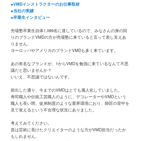
●VMDインストラクターのお仕事取材
●当社の実績
●卒業生インタビュー
売場塾卒業生自体1,089名に達しているので、みなさんの身の回
りのブランドVMDの方が売場塾に来ていると言って差し支えあ
りません。
ヨーロッパやアメリカのブランドVMDも多く来ています。
あの有名なブランドが、1からVMDを勉強に来ているなんて不思
議だと思いませんか？
いいえ、不思議ではないんです。
前出した通り、今までのVMDはとても属人化していました。
寿司職人や伝統工芸職人のように、デコレーターやVMDという
職人も長い間、徒弟制度のような業界環境におり、師匠の背中を
見て覚えるという不合理な状況にありました。
考えてみてください。
昔は芸術に長けたクリエイターのような方がVMD担当だったか
もしれません。