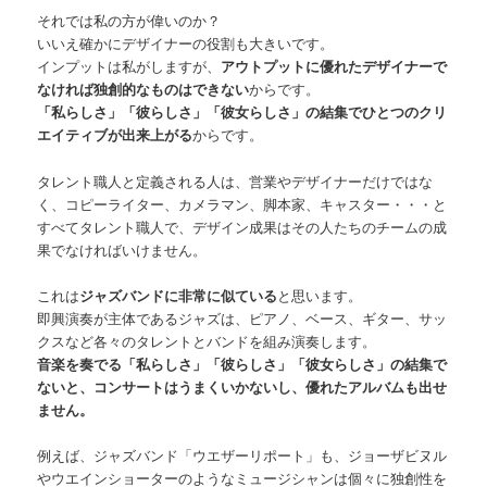
それでは私の方が偉いのか？
いいえ確かにデザイナーの役割も大きいです。
インプットは私がしますが、
アウトプットに優れたデザイナーで
なければ独創的なものはできない
からです。
「私らしさ」「彼らしさ」「彼女らしさ」の結集でひとつのクリ
エイティブが出来上がる
からです。
タレント職人と定義される人は、営業やデザイナーだけではな
く、コピーライター、カメラマン、脚本家、キャスター・・・と
すべてタレント職人で、デザイン成果はその人たちのチームの成
果でなければいけません。
これは
ジャズバンドに非常に似ている
と思います。
即興演奏が主体であるジャズは、ピアノ、ベース、ギター、サッ
クスなど各々のタレントとバンドを組み演奏します。
音楽を奏でる「私らしさ」「彼らしさ」「彼女らしさ」の結集で
ないと、コンサートはうまくいかないし、優れたアルバムも出せ
ません。
例えば、ジャズバンド「ウエザーリポート」も、ジョーザビヌル
やウエインショーターのようなミュージシャンは個々に独創性を