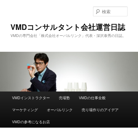
メ
サ
イ
ブ
検
ン
コ
索
コ
ン
VMDコンサルタント会社運営日誌
ン
テ
VMDの専門会社「株式会社オーバルリンク」代表・深沢泰秀の日誌。
テ
ン
ン
ツ
ツ
へ
へ
移
移
動
動
メ
VMDインストラクター
売場塾
VMDの仕事全般
イ
ン
マーケティング
オーバルリンク
売り場作りのアイデア
メ
ニ
VMDの参考になるお店
ュ
ー