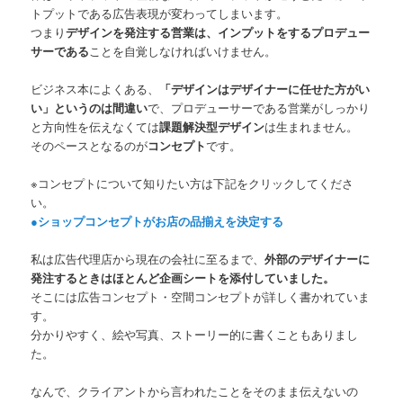
トプットである広告表現が変わってしまいます。
つまり
デザインを発注する営業は、インプットをするプロデュー
サーである
ことを自覚しなければいけません。
ビジネス本によくある、
「デザインはデザイナーに任せた方がい
い」というのは間違い
で、プロデューサーである営業がしっかり
と方向性を伝えなくては
課題解決型デザイン
は生まれません。
そのペースとなるのが
コンセプト
です。
※コンセプトについて知りたい方は下記をクリックしてくださ
い。
●ショップコンセプトがお店の品揃えを決定する
私は広告代理店から現在の会社に至るまで、
外部のデザイナーに
発注するときはほとんど企画シートを添付していました。
そこには広告コンセプト・空間コンセプトが詳しく書かれていま
す。
分かりやすく、絵や写真、ストーリー的に書くこともありまし
た。
なんで、クライアントから言われたことをそのまま伝えないの