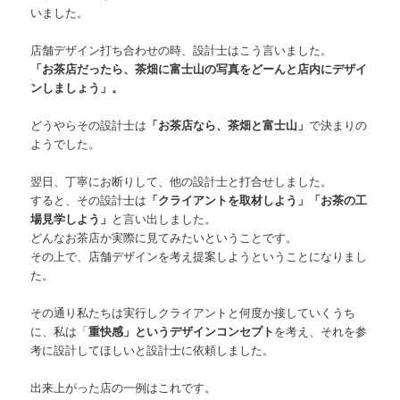
いました。
店舗デザイン打ち合わせの時、設計士はこう言いました。
「お茶店だったら、茶畑に富士山の写真をどーんと店内にデザイ
ンしましょう」。
どうやらその設計士は
「お茶店なら、茶畑と富士山」
で決まりの
ようでした。
翌日、丁寧にお断りして、他の設計士と打合せしました。
すると、その設計士は
「クライアントを取材しよう」「お茶の工
場見学しよう」
と言い出しました。
どんなお茶店か実際に見てみたいということです。
その上で、店舗デザインを考え提案しようということになりまし
た。
その通り私たちは実行しクライアントと何度か接していくうち
に、私は「
重快感」というデザインコンセプト
を考え、それを参
考に設計してほしいと設計士に依頼しました。
出来上がった店の一例はこれです。