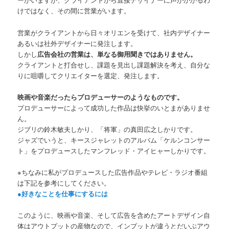
けではなく、その間に営業がいます。
営業がクライアントから日々オリエンを受けて、社内デザイナー
あるいは社外デザイナーに発注します。
しかし
広告会社の営業は、単なる御用聞きではありません。
クライアントと打合せし、課題を見出し課題解決を考え、自分な
りに咀嚼してクリエイターを選定、発注します。
映画や音楽だったらプロデューサーのようなものです。
プロデューサーによって成功した作品は快挙のいとまがありませ
ん。
ジブリの鈴木敏夫しかり、「将軍」の真田広之しかりです。
ジャズでいうと、キースジャレットのアルバム「ケルンコンサー
ト」をプロデュースしたマンフレッド・アイヒャーしかりです。
※ちなみに私がプロデュースした広告作品やテレビ・ラジオ番組
は下記を参考にしてください。
●好きなことを仕事にするには
このように、映画や音楽、そして広告を含めたアートデザイン自
体はアウトプットの産物なので、インプットが違うとだいぶアウ