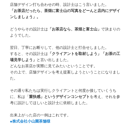
店舗デザイン打ち合わせの時、設計士はこう言いました。
「お茶店だったら、茶畑に富士山の写真をどーんと店内にデザイ
ンしましょう」。
どうやらその設計士は
「お茶店なら、茶畑と富士山」
で決まりの
ようでした。
翌日、丁寧にお断りして、他の設計士と打合せしました。
すると、その設計士は
「クライアントを取材しよう」「お茶の工
場見学しよう」
と言い出しました。
どんなお茶店か実際に見てみたいということです。
その上で、店舗デザインを考え提案しようということになりまし
た。
その通り私たちは実行しクライアントと何度か接していくうち
に、私は「
重快感」というデザインコンセプト
を考え、それを参
考に設計してほしいと設計士に依頼しました。
出来上がった店の一例はこれです。
●株式会社小山園茶舗様