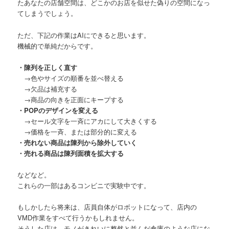
たあなたの店舗空間は、どこかのお店を似せた偽りの空間になっ
てしまうでしょう。
ただ、下記の作業はAIにできると思います。
機械的で単純だからです。
・陳列を正しく直す
→色やサイズの順番を並べ替える
→欠品は補充する
→商品の向きを正面にキープする
・POPのデザインを変える
→セール文字を一斉にアカにして大きくする
→価格を一斉、または部分的に変える
・売れない商品は陳列から除外していく
・売れる商品は陳列面積を拡大する
などなど。
これらの一部はあるコンビニで実験中です。
もしかしたら将来は、店員自体がロボットになって、店内の
VMD作業をすべて行うかもしれません。
そうした店は、モノがきれいに整然と並んだ倉庫のような店にな