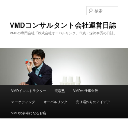
メ
サ
イ
ブ
検
ン
コ
索
コ
ン
VMDコンサルタント会社運営日誌
ン
テ
VMDの専門会社「株式会社オーバルリンク」代表・深沢泰秀の日誌。
テ
ン
ン
ツ
ツ
へ
へ
移
移
動
動
メ
VMDインストラクター
売場塾
VMDの仕事全般
イ
ン
マーケティング
オーバルリンク
売り場作りのアイデア
メ
ニ
VMDの参考になるお店
ュ
ー