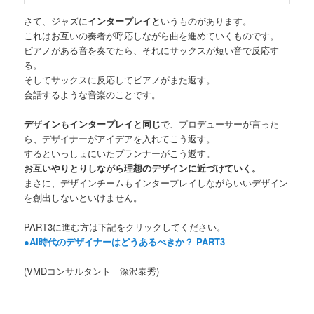
さて、ジャズに
インタープレイと
いうものがあります。
これはお互いの奏者が呼応しながら曲を進めていくものです。
ピアノがある音を奏でたら、それにサックスが短い音で反応す
る。
そしてサックスに反応してピアノがまた返す。
会話するような音楽のことです。
デザインもインタープレイと同じ
で、プロデューサーが言った
ら、デザイナーがアイデアを入れてこう返す。
するといっしょにいたプランナーがこう返す。
お互いやりとりしながら理想のデザインに近づけていく。
まさに、デザインチームもインタープレイしながらいいデザイン
を創出しないといけません。
PART3に進む方は下記をクリックしてください。
●AI時代のデザイナーはどうあるべきか？ PART3
(VMDコンサルタント 深沢泰秀)