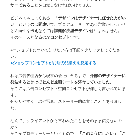
サーである
ことを自覚しなければいけません。
ビジネス本によくある、
「デザインはデザイナーに任せた方がい
い」というのは間違い
で、プロデューサーである営業がしっかり
と方向性を伝えなくては
課題解決型デザイン
は生まれません。
そのペースとなるのが
コンセプト
です。
※コンセプトについて知りたい方は下記をクリックしてくださ
い。
●ショップコンセプトがお店の品揃えを決定する
私は広告代理店から現在の会社に至るまで、
外部のデザイナーに
発注するときはほとんど企画シートを添付していました。
そこには広告コンセプト・空間コンセプトが詳しく書かれていま
す。
分かりやすく、絵や写真、ストーリー的に書くこともありまし
た。
なんで、クライアントから言われたことをそのまま伝えないの
か？
そこがプロデューサーというもので、
「このようにしたい」「こ