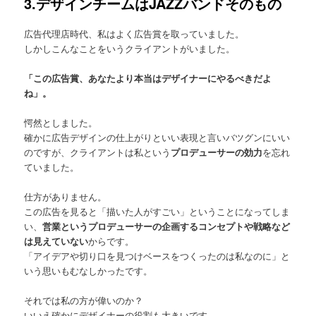
3.デザインチームはJAZZバンドそのもの
広告代理店時代、私はよく広告賞を取っていました。
しかしこんなことをいうクライアントがいました。
「この広告賞、あなたより本当はデザイナーにやるべきだよ
ね」。
愕然としました。
確かに広告デザインの仕上がりといい表現と言いバツグンにいい
のですが、クライアントは私という
プロデューサーの効力
を忘れ
ていました。
仕方がありません。
この広告を見ると「描いた人がすごい」ということになってしま
い、
営業というプロデューサーの企画するコンセプトや戦略など
は見えていない
からです。
「アイデアや切り口を見つけベースをつくったのは私なのに」と
いう思いもむなしかったです。
それでは私の方が偉いのか？
いいえ確かにデザイナーの役割も大きいです。