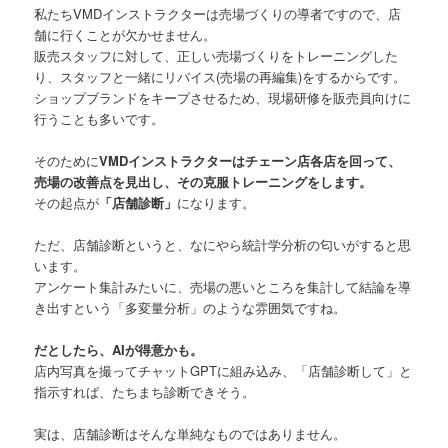
私たちVMDインストラクターは売場づくりの導者ですので、店
舗に行くことが欠かせません。
販売スタッフに対して、正しい売場づくりをトレーニングした
り、スタッフと一緒にリバイス(売場の再編集)をするからです。
ショップブランドをキープさせるため、現場研修を販売員向けに
行うことも多いです。
そのために
VMDインストラクターはチェーン店各店を回って、
売場の改善点を見出し、その克服トレーニングをします。
その起点が
「店舗診断」
になります。
ただ、店舗診断というと、なにやら統計学分析の匂いがすると思
います。
アンケート集計みたいに、売場の悪いところを集計して結論を導
き出すという「多変量分析」のような雰囲気ですね。
だとしたら、AIが得意かも。
店内写真を撮ってチャットGPTに組み込み、「店舗診断して」と
指示すれば、たちまち診断できそう。
実は、店舗診断はそんな単純なものではありません。