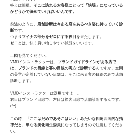
答えは簡単、
そこに訪れるお客様にとって「快場」になっている
かどうかで決めていけばいいんです。
前述のように、
店舗診断は今ある店をあるべき姿に持っていく診
断
です。
つまり
マイナス部分をゼロにする役目
を果たします。
ゼロとは、快く買い物しやすい状態をいいます。
上図を見てください。
VMDインストラクターは、ブ
ランドガイドラインがある店で
は、ブランドの目線と客の目線の両方で診断する
んですが、空間
の美学が定着していない店舗は、そこに来る客の目線のみで店舗
診断します。
VMDインストラクターは器用ですよー。
右目はブランド目線で、左目は顧客目線で店舗診断するんです。
(^^)
この時、
「ここはだめであそこはいい」みたいな四角四面的な指
導だと、単なる美化衛生委員になってしまう
ので注意してくださ
い。