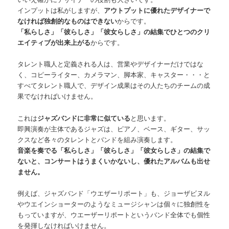
インプットは私がしますが、
アウトプットに優れたデザイナーで
なければ独創的なものはできない
からです。
「私らしさ」「彼らしさ」「彼女らしさ」の結集でひとつのクリ
エイティブが出来上がる
からです。
タレント職人と定義される人は、営業やデザイナーだけではな
く、コピーライター、カメラマン、脚本家、キャスター・・・と
すべてタレント職人で、デザイン成果はその人たちのチームの成
果でなければいけません。
これは
ジャズバンドに非常に似ている
と思います。
即興演奏が主体であるジャズは、ピアノ、ベース、ギター、サッ
クスなど各々のタレントとバンドを組み演奏します。
音楽を奏でる「私らしさ」「彼らしさ」「彼女らしさ」の結集で
ないと、コンサートはうまくいかないし、優れたアルバムも出せ
ません。
例えば、ジャズバンド「ウエザーリポート」も、ジョーザビヌル
やウエインショーターのようなミュージシャンは個々に独創性を
もっていますが、ウエーザーリポートというバンド全体でも個性
を発揮しなければいけません。