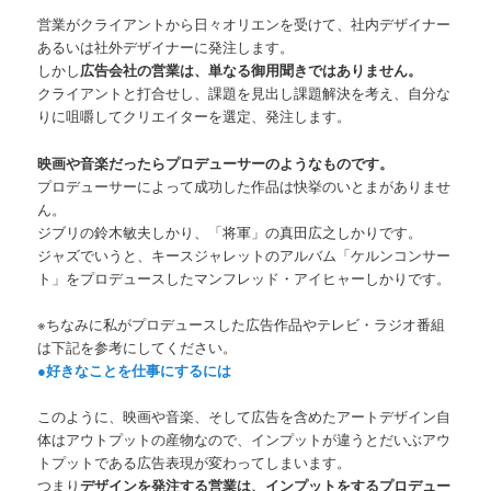
営業がクライアントから日々オリエンを受けて、社内デザイナー
あるいは社外デザイナーに発注します。
しかし
広告会社の営業は、単なる御用聞きではありません。
クライアントと打合せし、課題を見出し課題解決を考え、自分な
りに咀嚼してクリエイターを選定、発注します。
映画や音楽だったらプロデューサーのようなものです。
プロデューサーによって成功した作品は快挙のいとまがありませ
ん。
ジブリの鈴木敏夫しかり、「将軍」の真田広之しかりです。
ジャズでいうと、キースジャレットのアルバム「ケルンコンサー
ト」をプロデュースしたマンフレッド・アイヒャーしかりです。
※ちなみに私がプロデュースした広告作品やテレビ・ラジオ番組
は下記を参考にしてください。
●好きなことを仕事にするには
このように、映画や音楽、そして広告を含めたアートデザイン自
体はアウトプットの産物なので、インプットが違うとだいぶアウ
トプットである広告表現が変わってしまいます。
つまり
デザインを発注する営業は、インプットをするプロデュー