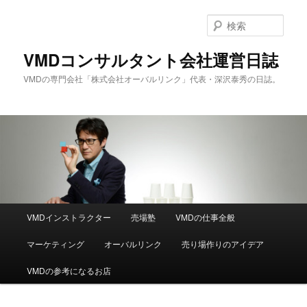
メ
サ
イ
ブ
検
ン
コ
索
コ
ン
VMDコンサルタント会社運営日誌
ン
テ
VMDの専門会社「株式会社オーバルリンク」代表・深沢泰秀の日誌。
テ
ン
ン
ツ
ツ
へ
へ
移
移
動
動
メ
VMDインストラクター
売場塾
VMDの仕事全般
イ
ン
マーケティング
オーバルリンク
売り場作りのアイデア
メ
ニ
VMDの参考になるお店
ュ
ー