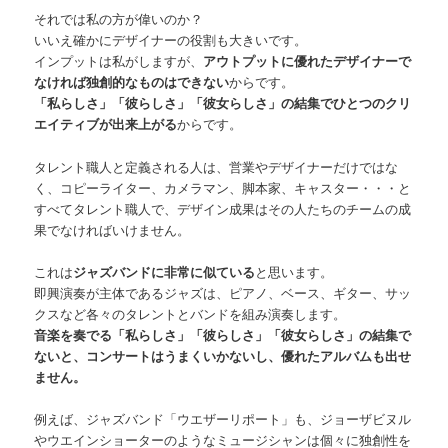
それでは私の方が偉いのか？
いいえ確かにデザイナーの役割も大きいです。
インプットは私がしますが、
アウトプットに優れたデザイナーで
なければ独創的なものはできない
からです。
「私らしさ」「彼らしさ」「彼女らしさ」の結集でひとつのクリ
エイティブが出来上がる
からです。
タレント職人と定義される人は、営業やデザイナーだけではな
く、コピーライター、カメラマン、脚本家、キャスター・・・と
すべてタレント職人で、デザイン成果はその人たちのチームの成
果でなければいけません。
これは
ジャズバンドに非常に似ている
と思います。
即興演奏が主体であるジャズは、ピアノ、ベース、ギター、サッ
クスなど各々のタレントとバンドを組み演奏します。
音楽を奏でる「私らしさ」「彼らしさ」「彼女らしさ」の結集で
ないと、コンサートはうまくいかないし、優れたアルバムも出せ
ません。
例えば、ジャズバンド「ウエザーリポート」も、ジョーザビヌル
やウエインショーターのようなミュージシャンは個々に独創性を