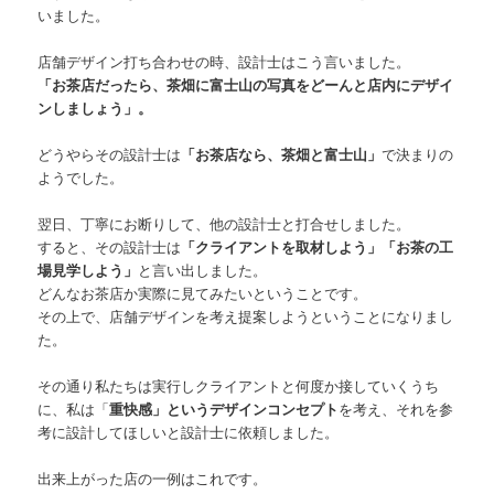
いました。
店舗デザイン打ち合わせの時、設計士はこう言いました。
「お茶店だったら、茶畑に富士山の写真をどーんと店内にデザイ
ンしましょう」。
どうやらその設計士は
「お茶店なら、茶畑と富士山」
で決まりの
ようでした。
翌日、丁寧にお断りして、他の設計士と打合せしました。
すると、その設計士は
「クライアントを取材しよう」「お茶の工
場見学しよう」
と言い出しました。
どんなお茶店か実際に見てみたいということです。
その上で、店舗デザインを考え提案しようということになりまし
た。
その通り私たちは実行しクライアントと何度か接していくうち
に、私は「
重快感」というデザインコンセプト
を考え、それを参
考に設計してほしいと設計士に依頼しました。
出来上がった店の一例はこれです。