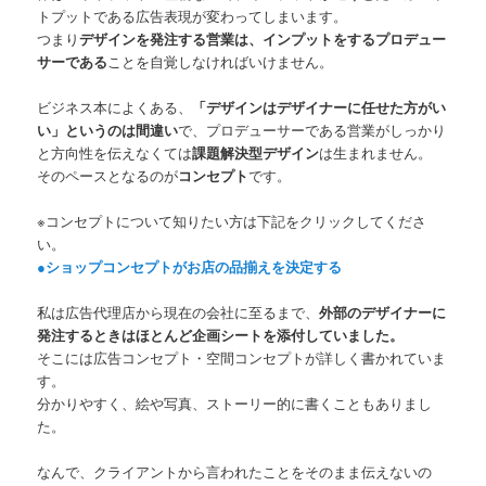
トプットである広告表現が変わってしまいます。
つまり
デザインを発注する営業は、インプットをするプロデュー
サーである
ことを自覚しなければいけません。
ビジネス本によくある、
「デザインはデザイナーに任せた方がい
い」というのは間違い
で、プロデューサーである営業がしっかり
と方向性を伝えなくては
課題解決型デザイン
は生まれません。
そのペースとなるのが
コンセプト
です。
※コンセプトについて知りたい方は下記をクリックしてくださ
い。
●ショップコンセプトがお店の品揃えを決定する
私は広告代理店から現在の会社に至るまで、
外部のデザイナーに
発注するときはほとんど企画シートを添付していました。
そこには広告コンセプト・空間コンセプトが詳しく書かれていま
す。
分かりやすく、絵や写真、ストーリー的に書くこともありまし
た。
なんで、クライアントから言われたことをそのまま伝えないの