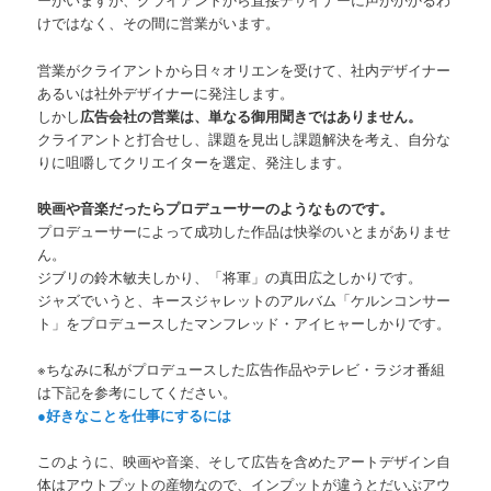
けではなく、その間に営業がいます。
営業がクライアントから日々オリエンを受けて、社内デザイナー
あるいは社外デザイナーに発注します。
しかし
広告会社の営業は、単なる御用聞きではありません。
クライアントと打合せし、課題を見出し課題解決を考え、自分な
りに咀嚼してクリエイターを選定、発注します。
映画や音楽だったらプロデューサーのようなものです。
プロデューサーによって成功した作品は快挙のいとまがありませ
ん。
ジブリの鈴木敏夫しかり、「将軍」の真田広之しかりです。
ジャズでいうと、キースジャレットのアルバム「ケルンコンサー
ト」をプロデュースしたマンフレッド・アイヒャーしかりです。
※ちなみに私がプロデュースした広告作品やテレビ・ラジオ番組
は下記を参考にしてください。
●好きなことを仕事にするには
このように、映画や音楽、そして広告を含めたアートデザイン自
体はアウトプットの産物なので、インプットが違うとだいぶアウ