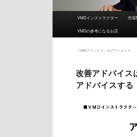
メ
VMDインストラクター
売場
イ
ン
VMDの参考になるお店
メ
ニ
ュ
「
VMDアドバイス
」タグアーカイブ
ー
改善アドバイス
アドバイスする