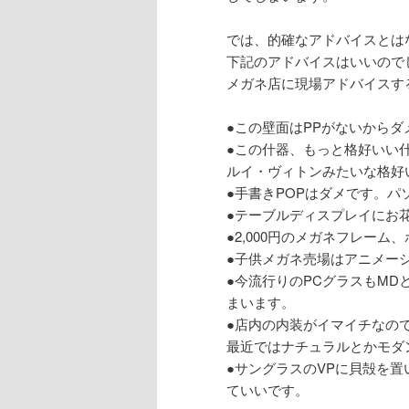
では、的確なアドバイスとは
下記のアドバイスはいいので
メガネ店に現場アドバイスす
●この壁面はPPがないからダ
●この什器、もっと格好いい
ルイ・ヴィトンみたいな格好
●手書きPOPはダメです。パ
●テーブルディスプレイにお
●2,000円のメガネフレー
●子供メガネ売場はアニメー
●今流行りのPCグラスもM
まいます。
●店内の内装がイマイチなの
最近ではナチュラルとかモダ
●サングラスのVPに貝殻を
ていいです。