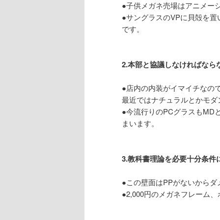
●子供メガネ売場はアニメー
●サングラスのVPに貝殻を
です。
2.本部と協議しなければな
●店内の内装がイマイチなの
最近ではナチュラルとかモダ
●今流行りのPCグラスもM
まいます。
3.教科書理論を必要十分条件
●この壁面はPPがないからダ
●2,000円のメガネフレー