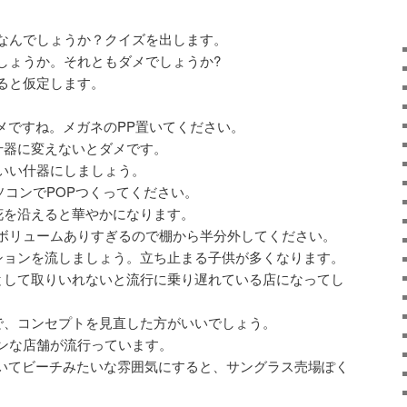
なんでしょうか？クイズを出します。
しょうか。それともダメでしょうか?
ると仮定します。
メですね。メガネのPP置いてください。
什器に変えないとダメです。
いい什器にしましょう。
ソコンでPOPつくってください。
花を沿えると華やかになります。
ム、ボリュームありすぎるので棚から半分外してください。
ションを流しましょう。立ち止まる子供が多くなります。
Dとして取りいれないと流行に乗り遅れている店になってし
で、コンセプトを見直した方がいいでしょう。
ンな店舗が流行っています。
置いてビーチみたいな雰囲気にすると、サングラス売場ぽく