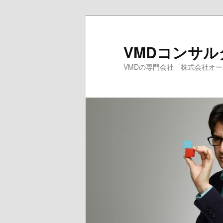
メ
サ
イ
ブ
ン
コ
VMDコンサ
コ
ン
VMDの専門会社「株式会社オ
ン
テ
テ
ン
ン
ツ
ツ
へ
へ
移
移
動
動