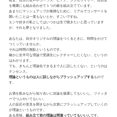
を幾重にも組み合わせて１つの曲を組み立てています。
あまりにマッシュアップが複雑なために、リアルでコンサートを
開いたことは一度もないとか。すごいですね。
エンヤ好きの私としてはいつかは生で聴きたいと思っています
が、それも夢となりました。
あなたは、自分オリジナルの理論をつくるときに、時間をかけて
つくっていませんか。
それは時間の無駄というものです。
確かに生半可な理論で受講生にレクチャーしたくない、というの
はわかります。
でも、きちんと理論化できるまで人に話したくない、というのは
ナンセンス。
理論というものは人に話しながらブラッシュアップする
もので
す。
お酒を飲みながら知り合いに自論を披露してもいいし、ツイッタ
ーでつぶやいてもいい。
人の反応や意見を聞きながら次第にブラッシュアップしていくの
が理論というものです。
ある意味、
組み立て前の理論は間違っていてもいい
んです。