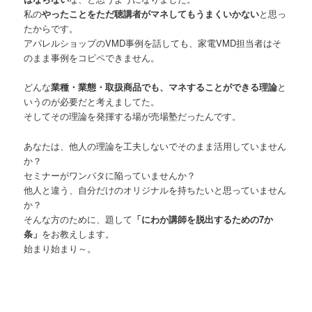
私の
やったことをただ聴講者がマネしてもうまくいかない
と思っ
たからです。
アパレルショップのVMD事例を話しても、家電VMD担当者はそ
のまま事例をコピペできません。
どんな
業種・業態・取扱商品でも、マネすることができる理論
と
いうのが必要だと考えましてた。
そしてその理論を発揮する場が売場塾だったんです。
あなたは、他人の理論を工夫しないでそのまま活用していません
か？
セミナーがワンパタに陥っていませんか？
他人と違う、自分だけのオリジナルを持ちたいと思っていません
か？
そんな方のために、題して
「にわか講師を脱出するための7か
条」
をお教えします。
始まり始まり～。