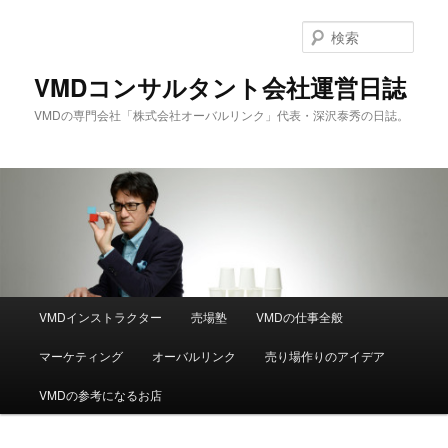
メ
サ
イ
ブ
検
ン
コ
索
コ
ン
VMDコンサルタント会社運営日誌
ン
テ
VMDの専門会社「株式会社オーバルリンク」代表・深沢泰秀の日誌。
テ
ン
ン
ツ
ツ
へ
へ
移
移
動
動
メ
VMDインストラクター
売場塾
VMDの仕事全般
イ
ン
マーケティング
オーバルリンク
売り場作りのアイデア
メ
ニ
VMDの参考になるお店
ュ
ー