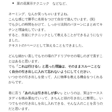
菜の花展示テクニック などなど。
ネーミング、なんか笑っちゃいますよね。
こんな感じで勝手に名前をつけて自分で遊んでいます。(笑)
でも少しの時間をかけて、しっかり法則のパターンにまとめてキ
チンと理論化しています。
すると、生徒にテクニックとして教えることができるようになり
ました。
テキストの1ページとして加えることもできました。
どんな細かい直しでもその場のアドリブやその場しのぎで直すこ
とはあると思います。
でも
「これは行ける!」と思った理論は、そのままスルーことな
く自分の引き出しに入れて忘れないようにしてください
。
いつかその引き出しを使って、人に物事を教える機会をつくれる
からです。
巷に言う
「あの人は引き出しが多い」
というのは、実はケースス
タディを積み重ねていって、きちんと頭の引き出しに整理し、い
つでもその引き出しを出し入れできる、そんな人のことを言うの
だと思います。