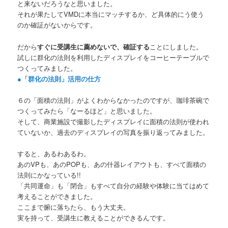
と来ないだろうなと思いました。
それが果たしてVMDに本当にマッチするか、ど具体的にう使う
のか確証がないからです。
だから
すぐに受講生に薦めないで、確証する
ことにしました。
試しに群化の法則を利用したディスプレイをコーヒーテーブルで
つくってみました。
●「群化の法則」活用の仕方
６の「面積の法則」がよくわからなかったのですが、珈琲茶碗で
つくってみたら「なーるほど」と思いました。
そして、商業施設で撮影したディスプレイに面積の法則が使われ
ていないか、過去のディスプレイの写真を振り返ってみました。
すると、あるわあるわ。
あのVPも、あのPOPも、あの什器レイアウトも、すべて面積の
法則にかなっている!!
「共同運命」も「閉合」もすべて自分の経験や体験に当てはめて
考えることができました。
ここまで腑に落ちたら、もう大丈夫。
実を持って、受講生に教えることができるんです。