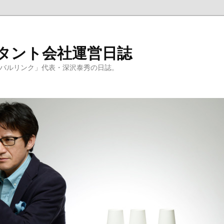
ルタント会社運営日誌
ーバルリンク」代表・深沢泰秀の日誌。