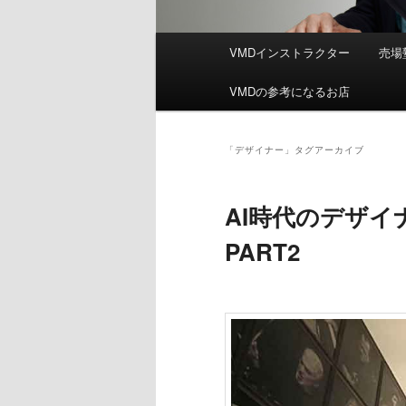
メ
VMDインストラクター
売場
イ
ン
VMDの参考になるお店
メ
ニ
ュ
「
デザイナー
」タグアーカイブ
ー
AI時代のデザ
PART2