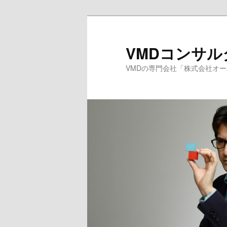
メ
サ
イ
ブ
ン
コ
VMDコンサ
コ
ン
VMDの専門会社「株式会社オ
ン
テ
テ
ン
ン
ツ
ツ
へ
へ
移
移
動
動