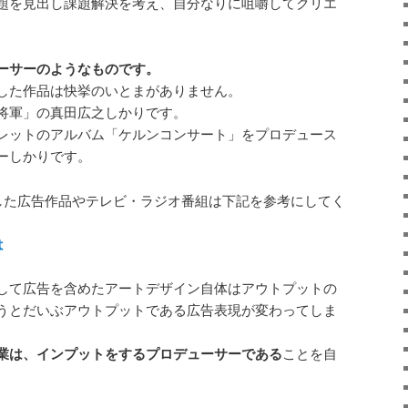
題を見出し課題解決を考え、自分なりに咀嚼してクリエ
ーサーのようなものです。
した作品は快挙のいとまがありません。
将軍」の真田広之しかりです。
レットのアルバム「ケルンコンサート」をプロデュース
ーしかりです。
した広告作品やテレビ・ラジオ番組は下記を参考にしてく
は
して広告を含めたアートデザイン自体はアウトプットの
うとだいぶアウトプットである広告表現が変わってしま
業は、インプットをするプロデューサーである
ことを自